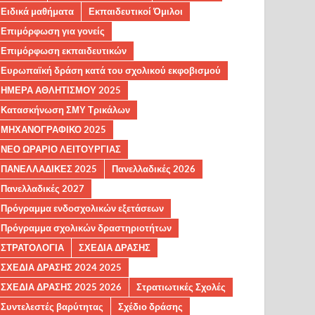
Ειδικά μαθήματα
Εκπαιδευτικοί Όμιλοι
Επιμόρφωση για γονείς
Επιμόρφωση εκπαιδευτικών
Ευρωπαϊκή δράση κατά του σχολικού εκφοβισμού
ΗΜΕΡΑ ΑΘΛΗΤΙΣΜΟΥ 2025
Κατασκήνωση ΣΜΥ Τρικάλων
ΜΗΧΑΝΟΓΡΑΦΙΚΟ 2025
ΝΕΟ ΩΡΑΡΙΟ ΛΕΙΤΟΥΡΓΙΑΣ
ΠΑΝΕΛΛΑΔΙΚΕΣ 2025
Πανελλαδικές 2026
Πανελλαδικές 2027
Πρόγραμμα ενδοσχολικών εξετάσεων
Πρόγραμμα σχολικών δραστηριοτήτων
ΣΤΡΑΤΟΛΟΓΙΑ
ΣΧΕΔΙΑ ΔΡΑΣΗΣ
ΣΧΕΔΙΑ ΔΡΑΣΗΣ 2024 2025
ΣΧΕΔΙΑ ΔΡΑΣΗΣ 2025 2026
Στρατιωτικές Σχολές
Συντελεστές βαρύτητας
Σχέδιο δράσης