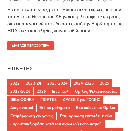
Είκοσι πέντε αιώνες μετά… Είκοσι πέντε αιώνες μετά την
καταδίκη σε θάνατο του Αθηναίου φιλόσοφου Σωκράτη,
διακεκριμένοι ανώτατοι δικαστές από την Ευρώπη και τις
ΗΠΑ, αλλά και πλήθος κοινού, αθώωσαν …
ΔΙΆΒΑΣΕ ΠΕΡΙΣΣΌΤΕΡΑ
ΕΤΙΚΈΤΕΣ
2022
2023-24
2023-2024
2024-2025
2025
2025-2026
2026
Erasmus+
Όμιλος Φιλαναγνωσίας
ΒΙΒΛΙΟΘΗΚΗ
ΓΙΟΡΤΕΣ
ΔΡΑΣΕΙΣ για ΓΟΝΕΙΣ
Διαγωνισμοί
Ειδικά μαθήματα
Εκπαιδευτικοί Όμιλοι
Επιμόρφωση για γονείς
Επιμόρφωση εκπαιδευτικών
Ευρωπαϊκή δράση κατά του σχολικού εκφοβισμού