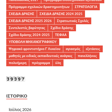
Πρόγραμμα σχολικών δραστηριοτήτων
ΣΤΡΑΤΟΛΟΓΙΑ
ΣΧΕΔΙΑ ΔΡΑΣΗΣ
ΣΧΕΔΙΑ ΔΡΑΣΗΣ 2024 2025
ΣΧΕΔΙΑ ΔΡΑΣΗΣ 2025 2026
Στρατιωτικές Σχολές
Συντελεστές βαρύτητας
Σχέδιο δράσης
Σχέδιο δράσης 2024-2025
ΤΕΦΑΑ
ΥΠΟΒΟΛΗ ΜΗΧΑΝΟΓΡΑΦΙΚΟΥ
Ψηφιακό φροντιστήριο Γ Λυκείου
αγιασμός
εξετάσεις
μαθητές με ειδικές εκπαιδευτικές ανάγκες
πανελλήνιες
πολυήμερη
πρόγραμμα
ύλη
ΙΣΤΟΡΙΚΌ
Ιούλιος 2026