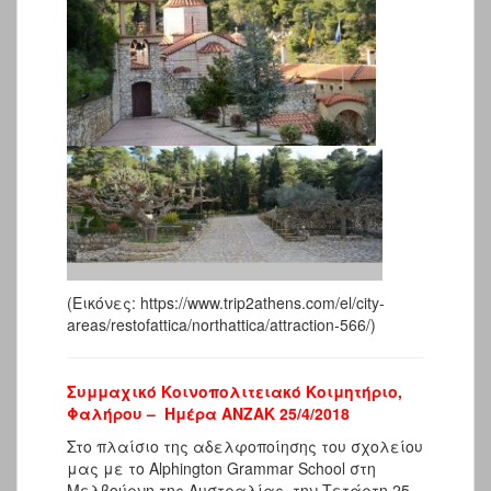
(Εικόνες: https://www.trip2athens.com/el/city-
areas/restofattica/northattica/attraction-566/)
Συμμαχικό Κοινοπολιτειακό Κοιμητήριο,
Φαλήρου – Ημέρα ΑΝΖΑΚ 25/4/2018
Στο πλαίσιο της αδελφοποίησης του σχολείου
μας με το Alphington Grammar School στη
Μελβούρνη της Αυστραλίας, την Τετάρτη 25