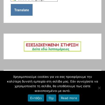
a
language
Translate
to
translate
this
page
Χρησιμοποιούμε cookies για να σας προσφέρουμε την
Φετινά άρθρα κατά ετικέτα
καλύτερη δυνατή εμπειρία στη σελίδα μας. Εάν συνεχίσετε να
χρησιμοποιείτε τη σελίδα, θα υποθέσουμε πως είστε
ικανοποιημένοι με αυτό.
Διαγωνισμοί
Διακρίσεις-Μαθητών
Δράσεις!
Εντάξει
Όχι
Read more
Εκδρομές-Επισκέψεις
Ενημέρωση