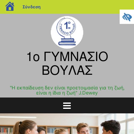
blogs.sch.gr
Σύνδεση
Μετάβαση
σε
περιεχόμενο
1o ΓΥΜΝΑΣΙΟ
ΒΟΥΛΑΣ
"Η εκπαίδευση δεν είναι προετοιμασία για τη ζωή,
είναι η ίδια η ζωή" J.Dewey