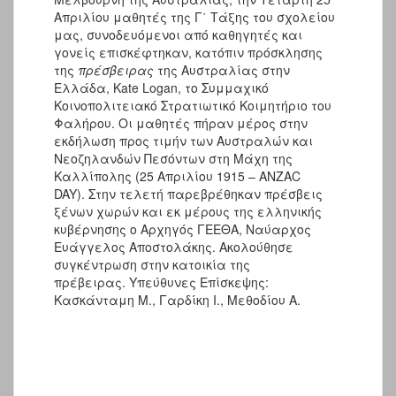
Απριλίου μαθητές της Γ΄ Τάξης του σχολείου
μας, συνοδευόμενοι από καθηγητές και
γονείς
επισκέφτηκαν, κατόπιν πρόσκλησης
της
πρέσβειρας
της Αυστραλίας στην
Ελλάδα, Kate Logan, το Συμμαχικό
Κοινοπολιτειακό Στρατιωτικό Κοιμητήριο του
Φαλήρου. Οι μαθητές πήραν μέρος στην
εκδήλωση
προς τιμήν των Αυστραλών και
Νεοζηλανδών Πεσόντων στη Μάχη της
Καλλίπολης (25 Απριλίου 1915 – ANZAC
DAY).
Στην τελετή παρεβρέθηκαν πρέσβεις
ξένων χωρών και εκ μέρους της ελληνικής
κυβέρνησης ο Αρχηγός ΓΕΕΘΑ, Ναύαρχος
Ευάγγελος Αποστολάκης. Ακολούθησε
συγκέντρωση στην κατοικία της
πρέβειρας.
Υπεύθυνες Επίσκεψης:
Κασκάνταμη Μ., Γαρδίκη Ι., Μεθοδίου Α.