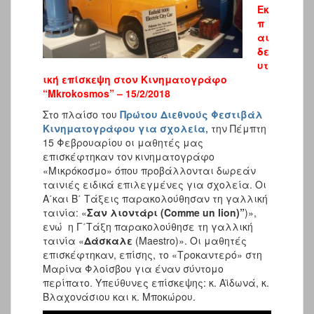
Εκ
π
αι
δε
υτ
ική επίσκεψη στον Κινηματογράφο
“Mkrokosmos” – 15/2/2018
Στο πλαίσο του
Πρώτου Διεθνούς Φεστιβάλ
Κινηματογράφου για σχολεία,
την Πέμπτη
15 Φεβρουαρίου οι μαθητές μας
επισκέφτηκαν τον κινηματογράφο
«Μικρόκοσμο» όπου προβάλλονται δωρεάν
ταινιές ειδικά επιλεγμένες για σχολεία. Οι
Α΄και Β΄ Τάξεις παρακολούθησαν τη γαλλική
ταινία: «
Σαν λιοντάρι (Comme un lion)”
)»,
ενώ η Γ΄Τάξη παρακολούθησε τη γαλλική
ταινία «
Δάσκαλε
(Maestro)». Οι μαθητές
επισκέφτηκαν, επίσης, το «Τροκαντερό» στη
Μαρίνα Φλοίσβου για έναν σύντομο
περίπατο. Υπεύθυνες επίσκεψης: κ. Αϊδωνά, κ.
Βλαχονάσιου και κ. Μποκώρου.