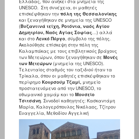
Ελλάδας, που ανήκει στα μνημεία της
UNESCO. Στη συνέχεια, οι μαθητές
επισκέφθηκαν την
πόλη της Θεσσαλονίκης
και ξεναγήθηκαν σε μνημεία της UNESCO
(
Βυζαντινά τείχη, Ροτόντα, ναός Αγίου
Δημητρίου, Ναός Αγίας Σοφίας
…) αλλά
και στο
Λευκό Πύργο
, σύμβολο της πόλης.
Ακολούθησε επίσκεψη στην πόλη της
Καλαμπάκας με τους επιβλητικούς βράχους
των Μετεώρων, όπου ξεναγήθηκαν σε
Μονές
των Μετεώρων
(μνημεία της UNESCO).
Τελευταίος σταθμός του ταξιδιού ήταν τα
Τρίκαλα, όπου οι μαθητές επισκέφθηκαν το
περίφημο
Κουρσούμ Τζαμί,
μνημείο
προστατευόμενο από την UNESCO, το
οθωμανικό χαμάμ και το
Μουσείο
Τσιτσάνη
. Συνοδοί καθηγητές: Κασκαντάμη
Μαρία, Καλογερόπουλος Νικόλαος, Τζίτρου
Ευαγγελία, Μεθοδίου Αγγελική