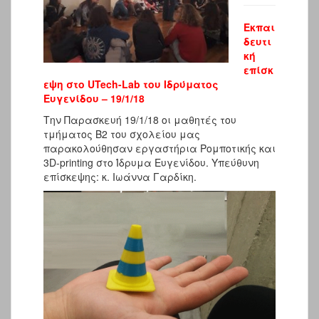
Εκπαι
δευτι
κή
επίσκ
εψη στο UTech-Lab του Ιδρύματος
Ευγενίδου – 19/1/18
Την Παρασκευή 19/1/18 οι μαθητές του
τμήματος Β2 του σχολείου μας
παρακολούθησαν εργαστήρια Ρομποτικής και
3D-printing στο Ίδρυμα Ευγενίδου. Υπεύθυνη
επίσκεψης: κ. Ιωάννα Γαρδίκη.