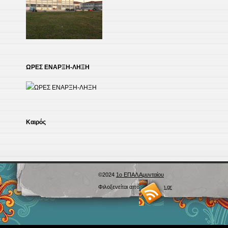
ΩΡΕΣ ΕΝΑΡΞΗ-ΛΗΞΗ
Kαιρός
©2024
1ο ΕΠΑΛ Αμυνταίου
Φιλοξενείται από
Blogs.sch.gr