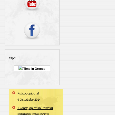
Ώρα
Time in Greece
Καλώς ορίσατε!
9 Οκτωβρίου 2014
Έκδοση οριστικού πίνακα
κατάταξης υποψήφιων