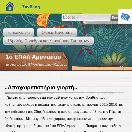
blogs.sch.gr
Σύνδεση
Βρες
Βρες το »
το
»
Επικοινωνία
Θέσεις Εργασίας
15μελές, Πρόεδροι και Υπεύθυνοι Τμημάτων
1ο ΕΠΑΛ Αμυνταίου
το blog του 1ου ΕΠΑΛ Αμυνταίου Φλώρινας
..Aποχαιρετιστήρια γιορτή..
Έπειτα από προσπάθεια των μαθητών και με την βοήθεια των
καθηγητών έκλεισε η αυλαία της φετινής σχολικής χρονιάς 2015-2016 με
την εκδήλωση της 25ης Μαρτίου, η οποία πραγματοποιήθηκε την Πέμπτη
24 Μαρτίου. Με τραγούδια και χορούς αποφάσισαν να τιμήσουν την
εθνική εορτή οι μαθητές του 1ου ΕΠΑΛ Αμυνταίου. Ποιήματα των παιδιών