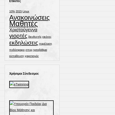
Ετικέτες
10%
2015
Linux
Ανακοινώσεις
Μαθητές
Χριστούγεννα
γιορτές
διευθυντής
εικόνες
εκδηλώσεις
παρέλαση
ποδόσφαιρο
σπορ
τριτοβάθμια
εκπαίδευση
χαιρετισμός
Χρήσιμοι Σύνδεσμοι: