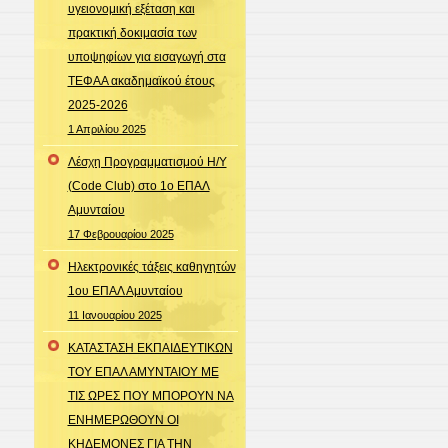
υγειονομική εξέταση και
πρακτική δοκιμασία των
υποψηφίων για εισαγωγή στα
ΤΕΦΑΑ ακαδημαϊκού έτους
2025-2026
1 Απριλίου 2025
Λέσχη Προγραμματισμού Η/Υ
(Code Club) στο 1ο ΕΠΑΛ
Αμυνταίου
17 Φεβρουαρίου 2025
Ηλεκτρονικές τάξεις καθηγητών
1ου ΕΠΑΛ Αμυνταίου
11 Ιανουαρίου 2025
ΚΑΤΑΣΤΑΣΗ ΕΚΠΑΙΔΕΥΤΙΚΩΝ
ΤΟΥ ΕΠΑΛ ΑΜΥΝΤΑΙΟΥ ΜΕ
ΤΙΣ ΩΡΕΣ ΠΟΥ ΜΠΟΡΟΥΝ ΝΑ
ΕΝΗΜΕΡΩΘΟΥΝ ΟΙ
ΚΗΔΕΜΟΝΕΣ ΓΙΑ ΤΗΝ