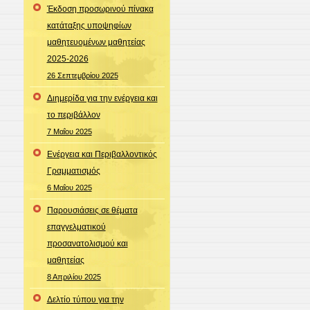
Έκδοση προσωρινού πίνακα
κατάταξης υποψηφίων
μαθητευομένων μαθητείας
2025-2026
26 Σεπτεμβρίου 2025
Διημερίδα για την ενέργεια και
το περιβάλλον
7 Μαΐου 2025
Ενέργεια και Περιβαλλοντικός
Γραμματισμός
6 Μαΐου 2025
Παρουσιάσεις σε θέματα
επαγγελματικού
προσανατολισμού και
μαθητείας
8 Απριλίου 2025
Δελτίο τύπου για την