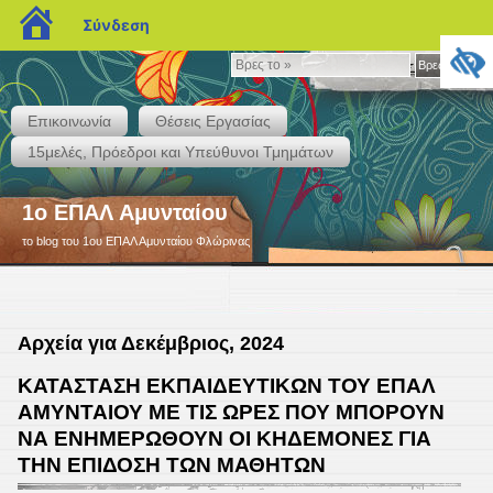
blogs.sch.gr
Σύνδεση
Βρες
Βρες το »
το
»
Επικοινωνία
Θέσεις Εργασίας
15μελές, Πρόεδροι και Υπεύθυνοι Τμημάτων
1ο ΕΠΑΛ Αμυνταίου
το blog του 1ου ΕΠΑΛ Αμυνταίου Φλώρινας
Αρχεία για Δεκέμβριος, 2024
ΚΑΤΑΣΤΑΣΗ ΕΚΠΑΙΔΕΥΤΙΚΩΝ ΤΟΥ ΕΠΑΛ
ΑΜΥΝΤΑΙΟΥ ΜΕ ΤΙΣ ΩΡΕΣ ΠΟΥ ΜΠΟΡΟΥΝ
ΝΑ ΕΝΗΜΕΡΩΘΟΥΝ ΟΙ ΚΗΔΕΜΟΝΕΣ ΓΙΑ
ΤΗΝ ΕΠΙΔΟΣΗ ΤΩΝ ΜΑΘΗΤΩΝ