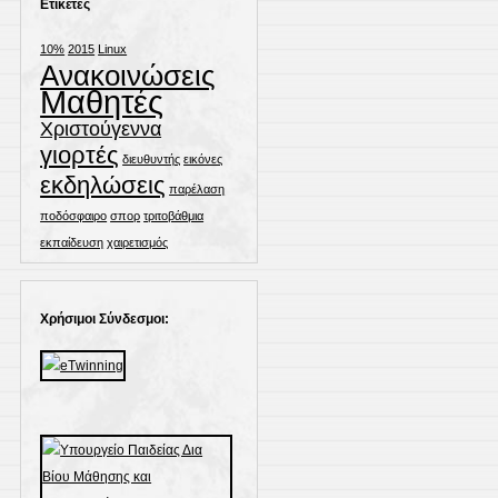
Ετικέτες
10%
2015
Linux
Ανακοινώσεις
Μαθητές
Χριστούγεννα
γιορτές
διευθυντής
εικόνες
εκδηλώσεις
παρέλαση
ποδόσφαιρο
σπορ
τριτοβάθμια
εκπαίδευση
χαιρετισμός
Χρήσιμοι Σύνδεσμοι: