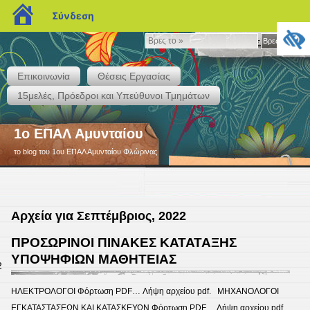
blogs.sch.gr
Σύνδεση
Βρες
Βρες το »
το
»
Επικοινωνία
Θέσεις Εργασίας
15μελές, Πρόεδροι και Υπεύθυνοι Τμημάτων
1ο ΕΠΑΛ Αμυνταίου
το blog του 1ου ΕΠΑΛ Αμυνταίου Φλώρινας
Αρχεία για Σεπτέμβριος, 2022
ΠΡΟΣΩΡΙΝΟΙ ΠΙΝΑΚΕΣ ΚΑΤΑΤΑΞΗΣ
ΥΠΟΨΗΦΙΩΝ ΜΑΘΗΤΕΙΑΣ
2
ΗΛΕΚΤΡΟΛΟΓΟΙ Φόρτωση PDF… Λήψη αρχείου pdf. ΜΗΧΑΝΟΛΟΓΟΙ
ΕΓΚΑΤΑΣΤΑΣΕΩΝ ΚΑΙ ΚΑΤΑΣΚΕΥΩΝ Φόρτωση PDF… Λήψη αρχείου pdf.