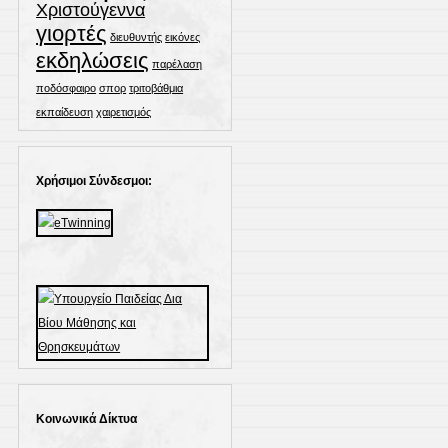
Χριστούγεννα
γιορτές
διευθυντής
εικόνες
εκδηλώσεις
παρέλαση
ποδόσφαιρο
σπορ
τριτοβάθμια
εκπαίδευση
χαιρετισμός
Χρήσιμοι Σύνδεσμοι:
Κοινωνικά Δίκτυα