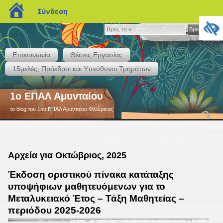
blogs.sch.gr
Σύνδεση
Βρες
Βρες το »
το
»
Επικοινωνία
Θέσεις Εργασίας
15μελές, Πρόεδροι και Υπεύθυνοι Τμημάτων
1ο ΕΠΑΛ Αμυνταίου
το blog του 1ου ΕΠΑΛ Αμυνταίου Φλώρινας
Αρχεία για Οκτώβριος, 2025
Έκδοση οριστικού πίνακα κατάταξης
υποψήφιων μαθητευόμενων για το
Μεταλυκειακό Έτος – Τάξη Μαθητείας –
περιόδου 2025-2026