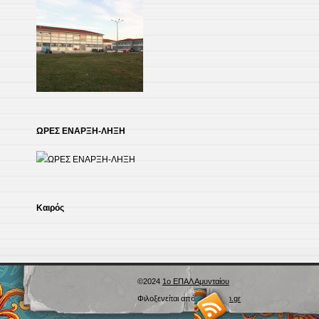
ΩΡΕΣ ΕΝΑΡΞΗ-ΛΗΞΗ
Kαιρός
©2024
1ο ΕΠΑΛ Αμυνταίου
Φιλοξενείται από
Blogs.sch.gr