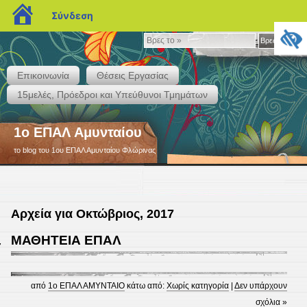
blogs.sch.gr
Σύνδεση
Βρες
Βρες το »
το
»
Επικοινωνία
Θέσεις Εργασίας
15μελές, Πρόεδροι και Υπεύθυνοι Τμημάτων
1ο ΕΠΑΛ Αμυνταίου
το blog του 1ου ΕΠΑΛ Αμυνταίου Φλώρινας
Αρχεία για Οκτώβριος, 2017
ΜΑΘΗΤΕΙΑ ΕΠΑΛ
7
από
1ο ΕΠΑΛ ΑΜΥΝΤΑΙΟ
κάτω από:
Χωρίς κατηγορία
|
Δεν υπάρχουν
σχόλια »