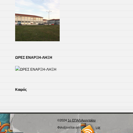
ΩΡΕΣ ΕΝΑΡΞΗ-ΛΗΞΗ
Kαιρός
©2024
1ο ΕΠΑΛ Αμυνταίου
Φιλοξενείται από
Blogs.sch.gr