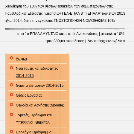
διεκδίκηση του 10% των θέσεων εισακτέων των συμμετεχόντων στις
Πανελλαδικές Εξετάσεις ημερήσιων ΓΕΛ-ΕΠΑΛ Β’ ή ΕΠΑΛ Α’ των ετών 2013
ή/και 2014. δείτε την εγκύκλιο: ΓΝΩΣΤΟΠΟΙΗΣΗ ΝΟΜΟΘΕΣΙΑΣ 10%
από
1ο ΕΠΑΛ ΑΜΥΝΤΑΙΟ
κάτω από:
Ανακοινώσεις
| με ετικέτα
10%
,
τριτοβάθμια εκπαίδευση
|
Δεν υπάρχουν σχόλια »
Αρχική
Νέοι τομείς και ειδικότητες
2014-2015
Θέματα εξετάσεων 2014-2015
Θέσεις Εργασίας
Θεωρία και Ασκήσεις (Moodle)
15μελές, Πρόεδροι και
Υπεύθυνοι Τμημάτων
Ωρολόγιο Πρόγραμμα