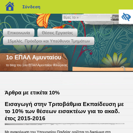
blogs.sch.gr
Σύνδεση
Βρες
Βρες το »
το
»
Επικοινωνία
Θέσεις Εργασίας
15μελές, Πρόεδροι και Υπεύθυνοι Τμημάτων
1ο ΕΠΑΛ Αμυνταίου
το blog του 1ου ΕΠΑΛ Αμυνταίου Φλώρινας
Άρθρα με ετικέτα 10%
Εισαγωγή στην Τριτοβάθμια Εκπαίδευση με
το 10% των θέσεων εισακτέων για το ακαδ.
έτος 2015-2016
Με ανακοίνωση του Υπουργείου Παιδείας ορίζεται το δικαίωμα στη