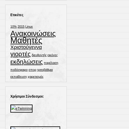
Ετικέτες
10%
2015
Linux
Ανακοινώσεις
Μαθητές
Χριστούγεννα
γιορτές
διευθυντής
εικόνες
εκδηλώσεις
παρέλαση
ποδόσφαιρο
σπορ
τριτοβάθμια
εκπαίδευση
χαιρετισμός
Χρήσιμοι Σύνδεσμοι: