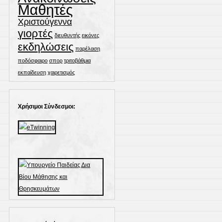
Μαθητές
Χριστούγεννα
γιορτές
διευθυντής
εικόνες
εκδηλώσεις
παρέλαση
ποδόσφαιρο
σπορ
τριτοβάθμια
εκπαίδευση
χαιρετισμός
Χρήσιμοι Σύνδεσμοι: