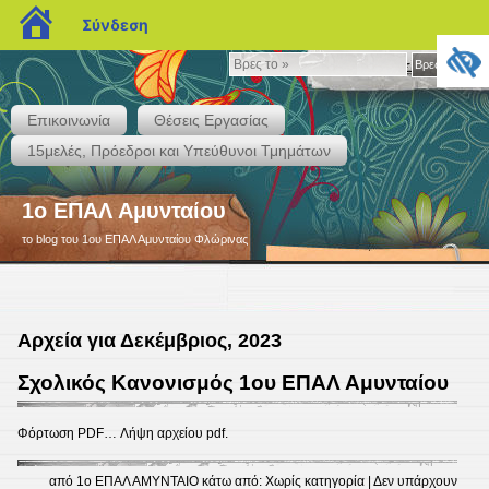
blogs.sch.gr
Σύνδεση
Βρες
Βρες το »
το
»
Επικοινωνία
Θέσεις Εργασίας
15μελές, Πρόεδροι και Υπεύθυνοι Τμημάτων
1ο ΕΠΑΛ Αμυνταίου
το blog του 1ου ΕΠΑΛ Αμυνταίου Φλώρινας
Αρχεία για Δεκέμβριος, 2023
Σχολικός Κανονισμός 1ου ΕΠΑΛ Αμυνταίου
Φόρτωση PDF… Λήψη αρχείου pdf.
από
1ο ΕΠΑΛ ΑΜΥΝΤΑΙΟ
κάτω από:
Χωρίς κατηγορία
|
Δεν υπάρχουν