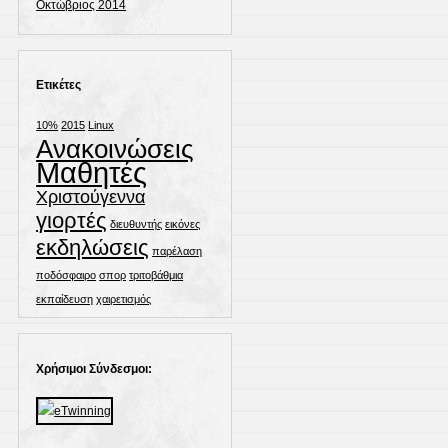
Οκτώβριος 2014
Ετικέτες
10%
2015
Linux
Ανακοινώσεις
Μαθητές
Χριστούγεννα
γιορτές
διευθυντής
εικόνες
εκδηλώσεις
παρέλαση
ποδόσφαιρο
σπορ
τριτοβάθμια
εκπαίδευση
χαιρετισμός
Χρήσιμοι Σύνδεσμοι: