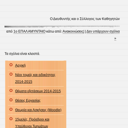
Ο Διευθυντής και ο Σύλλογος των Καθηγητών
από
1ο ΕΠΑΛ ΑΜΥΝΤΑΙΟ
κάτω από:
Ανακοινώσεις
| |
Δεν υπάρχουν σχόλια
»
Τα σχόλια είναι κλειστά.
Αρχική
Νέοι τομείς και ειδικότητες
2014-2015
Θέματα εξετάσεων 2014-2015
Θέσεις Εργασίας
Θεωρία και Ασκήσεις (Moodle)
15μελές, Πρόεδροι και
Υπεύθυνοι Τμημάτων