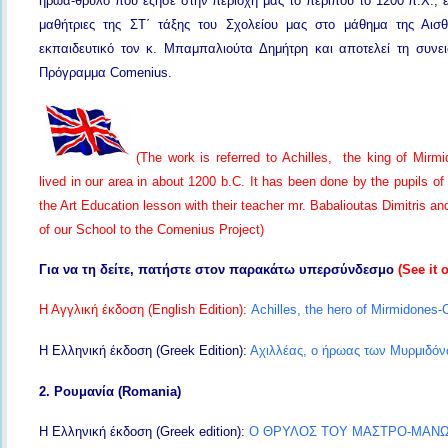
ήρωα-θρύλο που έζησε στην περιοχή μας το περίπου το 1200 π.Χ., έγ
μαθήτριες της ΣΤ΄ τάξης του Σχολείου μας στο μάθημα της Αισ
εκπαιδευτικό τον κ. Μπαμπαλιούτα Δημήτρη και αποτελεί τη συνε
Πρόγραμμα Comenius.
(The work is referred to Achilles, the king of Mir
lived in our area in about 1200 b.C. It has been done by the pupils of
the Art Education lesson with their teacher mr. Babalioutas Dimitris and
of our School to the Comenius Project)
Για να τη δείτε, πατήστε στον παρακάτω υπερσύνδεσμο
(See it 
Η Αγγλική έκδοση (English Edition):
Achilles, the hero of Mirmidones
Η Ελληνική έκδοση (Greek Edition):
Αχιλλέας, ο ήρωας των Μυρμιδόνω
2. Ρουμανία (Romania)
H Ελληνική έκδοση (Greek edition):
Ο ΘΡΥΛΟΣ ΤΟΥ ΜΑΣΤΡΟ-ΜΑΝ