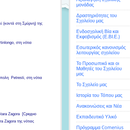
μονάδας
Δραστηριότητες του
Σχολείου μας
ki (κοντά στη Σμύρνη) της
Ενδοσχολική Βία και
Εκφοβισμός (Ε.ΒΙ.Ε.)
tinlongo, στη νότια
Εσωτερικός κανονισμός
λειτουργίας σχολείου
Το Προσωπικό και οι
Μαθητές του Σχολείου
μας
όπολη Petresti, στη νότια
Το Σχολείο μας
Ιστορία του Τόπου μας
Ανακοινώσεις και Νέα
 Stara Zagora [Средно
Εκπαιδευτικό Υλικό
a Zagora της νότιας
Πρόγραμμα Comenius