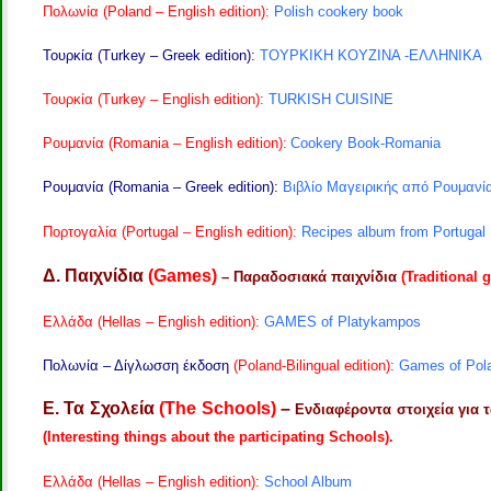
Πολωνία (Poland – English edition):
Polish cookery book
Τουρκία (Turkey – Greek edition):
ΤΟΥΡΚΙΚΗ ΚΟΥΖΙΝΑ -ΕΛΛΗΝΙΚΑ
Τουρκία (Turkey – English edition):
TURKISH CUISINE
Ρουμανία (Romania – English edition):
Cookery Book-Romania
Ρουμανία (Romania – Greek edition):
Βιβλίο Μαγειρικής από Ρουμανί
Πορτογαλία (Portugal – English edition):
Recipes album from Portugal
Δ. Παιχνίδια
(Games)
– Παραδοσιακά παιχνίδια
(Traditional 
Ελλάδα (Hellas – English edition):
GAMES of Platykampos
Πολωνία – Δίγλωσση έκδοση
(Poland-Bilingual edition):
Games of Polan
Ε. Τα Σχολεία
(The Schools)
–
Ενδιαφέροντα στοιχεία για 
(Interesting things about the participating Schools).
Ελλάδα (Hellas – English edition):
School Album