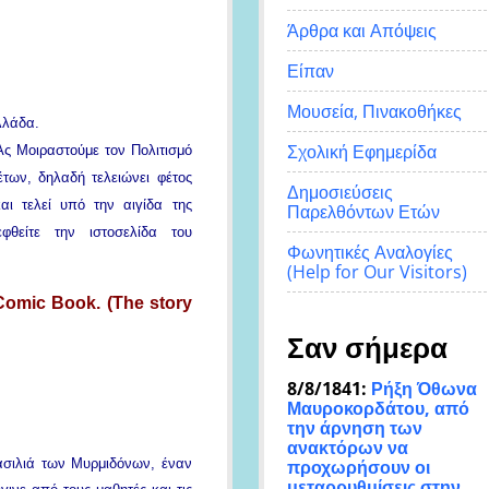
Άρθρα και Απόψεις
Είπαν
Μουσεία, Πινακοθήκες
λλάδα.
Σχολική Εφημερίδα
“Ας Μοιραστούμε τον Πολιτισμό
έτων, δηλαδή τελειώνει φέτος
Δημοσιεύσεις
αι τελεί υπό την αιγίδα της
Παρελθόντων Ετών
φθείτε την ιστοσελίδα του
Φωνητικές Αναλογίες
(Help for Our Visitors)
 Comic Book.
(The story
Σαν σήμερα
8/8/1841:
Ρήξη Όθωνα 
Μαυροκορδάτου, από
την άρνηση των
ανακτόρων να
ασιλιά των Μυρμιδόνων, έναν
προχωρήσουν οι
μεταρρυθμίσεις στην