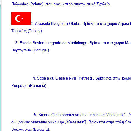
Πολωνίας (Poland), που είναι και το συντονιστικό Σχολείο.
2. Arpaseki Ilkogretim Okulu. Βρίσκεται στο χωριό Arpase
Τουρκίας (Turkey).
3. Escola Basica Integrada de Martinlongo. Βρίσκεται στο χωριό Mar
Πορτογαλία (Portugal).
4. Scoala cu Clasele I-VIII Petresti . Βρίσκεται στην κωμ
Ρουμανία (Romania).
5. Sredno Obshtoobrazovatelno uchilishte “Zheleznik” –
общообразователно училище „Железник”]. Βρίσκεται στην πόλη Star
Βουλγαρίας (Bulgaria).