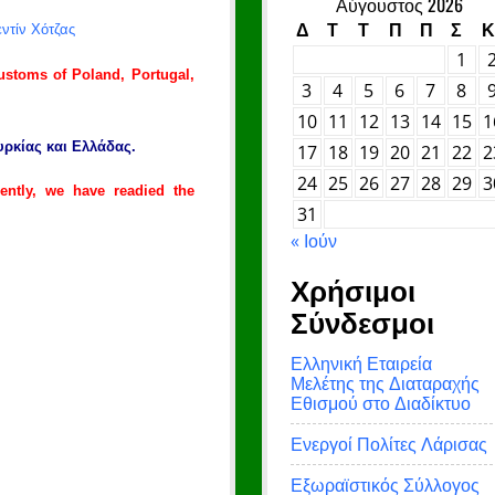
Αύγουστος 2026
Δ
Τ
Τ
Π
Π
Σ
Κ
ντίν Χότζας
1
ustoms of Poland, Portugal,
3
4
5
6
7
8
10
11
12
13
14
15
1
υρκίας και Ελλάδας.
17
18
19
20
21
22
2
24
25
26
27
28
29
3
sently, we have readied the
31
« Ιούν
Χρήσιμοι
Σύνδεσμοι
Ελληνική Εταιρεία
Μελέτης της Διαταραχής
Εθισμού στο Διαδίκτυο
Ενεργοί Πολίτες Λάρισας
Εξωραϊστικός Σύλλογος