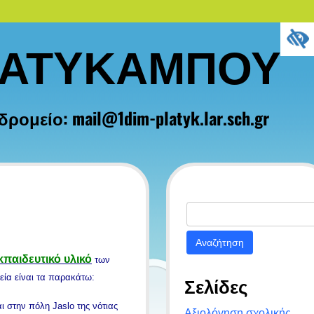
ΛΑΤΥΚΑΜΠΟΥ
μείο: mail@1dim-platyk.lar.sch.gr
Αναζήτηση
για:
παιδευτικό υλικό
των
ία είναι τα παρακάτω:
Σελίδες
ι στην πόλη Jaslo της νότιας
Αξιολόγηση σχολικής