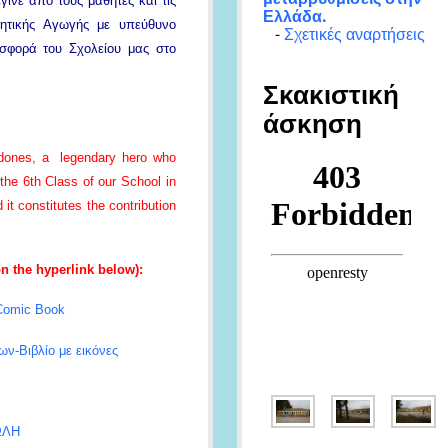
ινε από τους μαθητές και τις
Ελλάδα.
θητικής Αγωγής με υπεύθυνο
-
Σχετικές αναρτήσεις
ισφορά του Σχολείου μας στο
Σκακιστική
άσκηση
midones, a legendary hero who
 the 6th Class of our School in
 it constitutes the contribution
on the hyperlink below):
-Comic Book
ν-Βιβλίο με εικόνες
ΩΛΗ