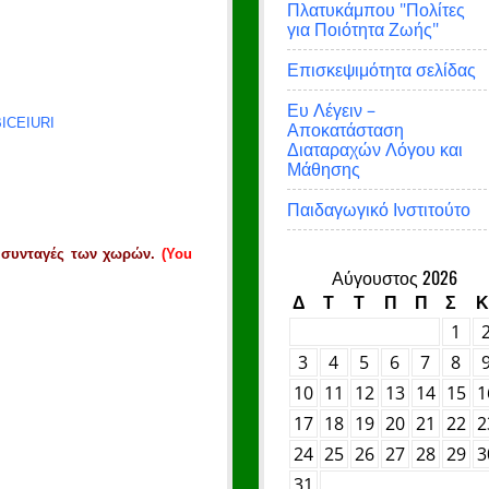
Πλατυκάμπου "Πολίτες
για Ποιότητα Ζωής"
Επισκεψιμότητα σελίδας
Ευ Λέγειν –
BICEIURI
Αποκατάσταση
Διαταραχών Λόγου και
Μάθησης
Παιδαγωγικό Ινστιτούτο
ς συνταγές των χωρών.
(You
Αύγουστος 2026
Δ
Τ
Τ
Π
Π
Σ
Κ
1
3
4
5
6
7
8
10
11
12
13
14
15
1
17
18
19
20
21
22
2
24
25
26
27
28
29
3
31