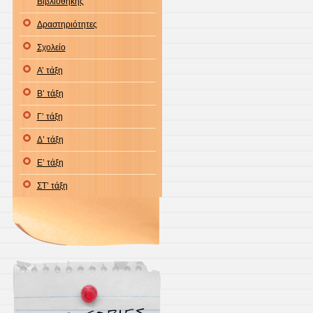
Βιβλιοθήκης
Δραστηριότητες
Σχολείο
Α’ τάξη
Β’ τάξη
Γ’ τάξη
Δ’ τάξη
Ε’ τάξη
ΣΤ’ τάξη