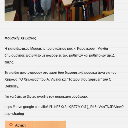
Μουσική: Χειμώνας
Η εκπαιδευτικός Μουσικής του σχολείου μας κ. Καραγκούνη Μάγδα
δημιούργησε ένα βίντεο με ζωγραφιές των μαθητών και μαθητριών της Δ’
τάξης.
Τα παιδιά αποτυπώνουν στο χαρτί δυο διαφορετικά μουσικά έργα για τον
Χειμώνα: “Ο Χειμώνας” του A. Vivaldi και “Το χιόνι που χορεύει “ του C.
Debussy.
Για να δείτε το βίντεο ανοίξτε τον παρακάτω σύνδεσμο:
https://drive.google.com/file/d/1chE5Xx3pXj8Z7MYs7fj_Rli6nV4nTNJD/view?
usp=sharing
Αρχική