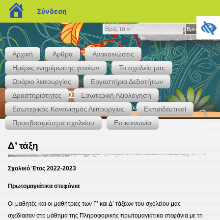
blogs.sch.gr
Σύνδεση
Βρες
Βρες το »
το
»
Αρχική
Άρθρα
Ανακοινώσεις
Ημέρες ενημέρωσης γονέων
Το σχολείο μας
Ωράριο λειτουργίας
Εργαστήρια Δεξιοτήτων
1ο Δημοτικό Σχολείο Κρόκου
Δραστηριότητες
Εσωτερική Αξιολόγηση
Ιστότοπος του 1ου Δημοτικού Σχολείου Κρόκου Κοζάνης
Εσωτερικός Κανονισμός Λειτουργίας
Εκπαιδευτικοί
Προσβασιμότητα σχολείου
Επικοινωνία
Δ’ τάξη
Σχολικό Έτος 2022-2023
Πρωτομαγιάτικα στεφάνια
Οι μαθητές και οι μαθήτριες των Γ’ και Δ’ τάξεων του σχολείου μας
σχεδίασαν στο μάθημα της Πληροφορικής πρωτομαγιάτικα στεφάνια με τη