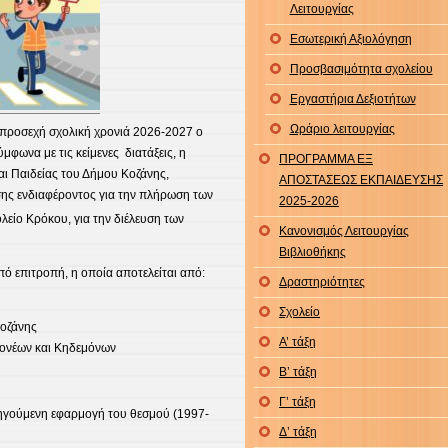
Λειτουργίας
Εσωτερική Αξιολόγηση
Προσβασιμότητα σχολείου
Εργαστήρια Δεξιοτήτων
Ωράριο λειτουργίας
ν προσεχή σχολική χρονιά 2026-2027 ο
φωνα με τις κείμενες διατάξεις, η
ΠΡΟΓΡΑΜΜΑ ΕΞ
ι Παιδείας του Δήμου Κοζάνης,
ΑΠΟΣΤΑΣΕΩΣ ΕΚΠΑΙΔΕΥΣΗΣ
ης ενδιαφέροντος για την πλήρωση των
2025-2026
λείο Κρόκου, για την διέλευση των
Κανονισμός Λειτουργίας
Βιβλιοθήκης
ό επιτροπή, η οποία αποτελείται από:
Δραστηριότητες
Σχολείο
οζάνης
Α’ τάξη
ονέων και Κηδεμόνων
Β’ τάξη
Γ’ τάξη
οηγούμενη εφαρμογή του θεσμού (1997-
Δ’ τάξη