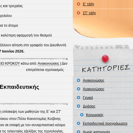
Ε’ τάξη
ς και τροχαίας
ΣΤ’ τάξη
χολείου
ια το άτομο
ην καλύτερη εφαρμογή του θεσμού
λλουν αίτηση στο γραφείο του Διευθυντή
7 Ιουνίου 2026.
ΕΙΟ ΚΡΟΚΟΥ
κάτω από:
Ανακοινώσεις
|
Δεν
στο
επιτρέπεται σχολιασμός
Ανακοίνωση
Ανακοινώσεις
για
Εκπαιδευτικής
συμμετοχή
Ανακοινώσεις
στο
Γενικά
θεσμό
Δράσεις
του
 επίσκεψη των μαθητών της Ε’ και ΣΤ’
Σχολικού
Κοινωνικές
όκου στον Πόλο Καινοτομίας Κοζάνης
Τροχονόμου
Εκπαιδευτικά προγράμματα
ρθαν σε επαφή με τον συναρπαστικό κόσμο
ις τελευταίες εξελίξεις της τεχνολογίας.
Χωρίς κατηγορία