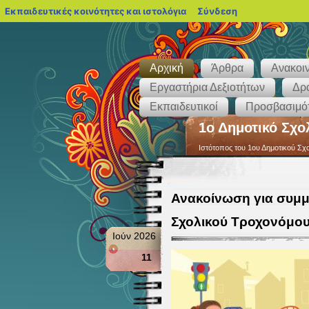
blogs.sch.gr
Εκπαιδευτικές κοινότητες και ιστολόγια
Σύνδεση
Αρχική
Άρθρα
Ανακοι
Εργαστήρια Δεξιοτήτων
Δρα
Εκπαιδευτικοί
Προσβασιμότ
1ο Δημοτικό Σχο
Ιστότοπος του 1ου Δημοτικού Σχ
Ανακοίνωση για συμμ
Σχολικού Τροχονόμο
Ιούν 2026
11