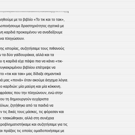
Πόλο
Εκπαιδευτικής
Καινοτομίας
ηθούμε με το βιβλίο «Το τικ και το τακ»,
Κοζάνης
λοποιήσουμε δραστηριότητες σχετικά με
μένη καρδιά προκειμένου να αναδείξουμε
ν να πληγώσουν.
ς ιστορίας, συζητήσαμε τους πιθανούς
 τα δύο γαϊδουράκια, αλλά και τα
η καρδιά είχε πάψει πια να κάνει «τικ-
συγκεκριμένου βιβλίου επέτρεψε να
οτο «τικ και τακ» μας δίδαξε σημαντικά
ά μας «πονά» όταν ακούμε άσχημα λόγια.
 καρδιών: μία μαύρη και μία κόκκινη.
φράσεις που την πληγώνουν, ενώ στην
που τη δημιουργούν ευχάριστα
όλων, ζητήθηκε από τα παιδιά να
τις δικές τους μάσκες, τις φόρεσαν και
ο: τσακώθηκαν, αλλά στη συνέχεια
ροβληματιστήκαμε και συζητήσαμε για τις
και πράξεις τις οποίες ομαδοποιήσαμε με