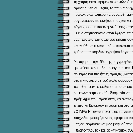
τη χρήση συγκεκριμένων καρτών, όπου
φράσεις. Στη συνέχεια, τα παιδιά οδ
ηρώων, σκεπτόμενοι τα συναισθήματά
οργανώσουν τις σκέψεις τους και να
λόγους που «πονά» η δική τους καρδιά
με ένα στηθοσκόπιο (που έφεραν τα 
μας πώς χτυπάει όταν του μιλάμε άσχ
ακολούθησε η εικαστική απεικόνιση 
χρήση μιας καρδιάς έγραψαν λόγια τρ
Με αφορμή την ιδέα της συγγραφέας 
εμπνεύστηκαν τη δημιουργία αυτού. Μ
σοβαρές και πιο ήπιες πράξεις , κατα
στο αντίστοιχο μέτρο( πολύ σοβαρό- 
τοποθέτησαν το σοβαρόμετρο σε μια 
συμφωνήσαμε σε κάθε διαφωνία να μαζ
πρόβλημα που προκύπτει, να αναλογί
έπειτα να βρίσκουν τη λύση και στο 
«ΦΙΛΙΑ».Εμπνευσμένοι από τα γαϊδουρ
παιχνίδια, μεταφέροντας «φορτία» κα
μάς ενθάρρυναν και μας βοηθούσαν.
«πλατς-πλουτς» και το «τικ-τακ», συ