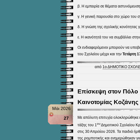
β. Η εμπειρία σε θέματα αστυνόμευση
γ. Η γενική παρουσία στο χώρο του σ
δ. Η γνώση της σχολικής κονότητας γ
ε. Η ικανότητά του να συμβάλλει στ
Οι ενδιαφερόμενοι μπορούν να υποβά
του Σχολείου μέχρι και την
Τετάρτη 1
από
1ο ΔΗΜΟΤΙΚΟ ΣΧΟΛ
Επίσκεψη στον Πόλο 
Καινοτομίας Κοζάνης
Μάι 2026
Με απόλυτη επιτυχία ολοκληρώθηκε η
27
ου
τάξης του 1
Δημοτικού Σχολείου Κρ
στις 30 Απριλίου 2026. Τα παιδιά ή
της ρομποτικής και ενημερώθηκαν για τ