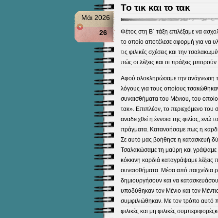
Το τικ και το τακ
Μάι 2026
Φέτος στη Β΄ τάξη επιλέξαμε να ασχολ
26
το οποίο αποτέλεσε αφορμή για να υ
τις φιλικές σχέσεις και την τσαλακω
πώς οι λέξεις και οι πράξεις μπορού
Αφού ολοκληρώσαμε την ανάγνωση τη
λόγους για τους οποίους τσακώθηκαν
συναισθήματα του Μένιου, του οποίου 
τακ». Επιπλέον, το περιεχόμενο του 
αναδειχθεί η έννοια της φιλίας, ενώ τ
πράγματα. Κατανοήσαμε πως η καρδι
Σε αυτό μας βοήθησε η κατασκευή δύο
Τσαλακώσαμε τη μαύρη και γράψαμε 
κόκκινη καρδιά καταγράψαμε λέξεις 
συναισθήματα. Μέσα από παιχνίδια ρ
δημιουργήσουν και να κατασκευάσουν 
υποδύθηκαν τον Μένιο και τον Μέντι
συμφιλιώθηκαν. Με τον τρόπο αυτό π
φιλικές και μη φιλικές συμπεριφορές