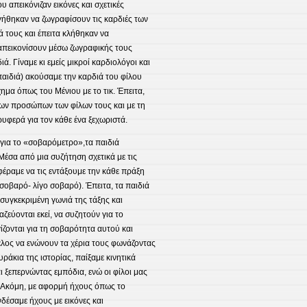
 απεικόνιζαν εικόνες και σχετικές
ηγήθηκαν να ζωγραφίσουν τις καρδιές των
 τους και έπειτα κλήθηκαν να
 απεικονίσουν μέσω ζωγραφικής τους
. Γίναμε κι εμείς μικροί καρδιολόγοι και
παιδιά) ακούσαμε την καρδιά του φίλου
ημα όπως του Μένιου με το τικ. Έπειτα,
των προσώπων των φίλων τους και με τη
υφερά για τον κάθε ένα ξεχωριστά.
για το «σοβαρόμετρο»,τα παιδιά
έσα από μια συζήτηση σχετικά με τις
φέραμε να τις εντάξουμε την κάθε πράξη
σοβαρό- λίγο σοβαρό). Έπειτα, τα παιδιά
συγκεκριμένη γωνιά της τάξης και
εύονται εκεί, να συζητούν για το
ζονται για τη σοβαρότητα αυτού και
τέλος να ενώνουν τα χέρια τους φωνάζοντας
άκια της ιστορίας, παίξαμε κινητικά
ι ξεπερνώντας εμπόδια, ενώ οι φίλοι μας
 Ακόμη, με αφορμή ήχους όπως το
νδέσαμε ήχους με εικόνες και