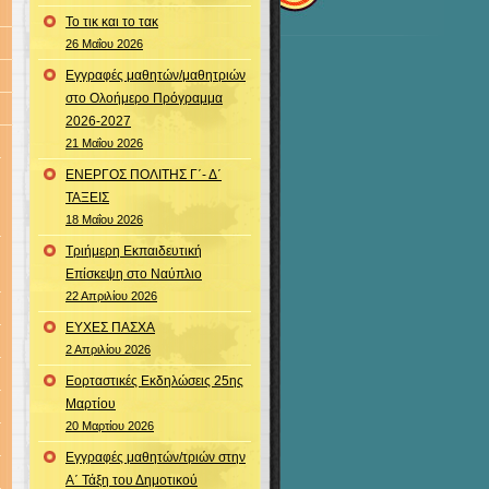
Το τικ και το τακ
26 Μαΐου 2026
Εγγραφές μαθητών/μαθητριών
στο Ολοήμερο Πρόγραμμα
2026-2027
21 Μαΐου 2026
ΕΝΕΡΓΟΣ ΠΟΛΙΤΗΣ Γ΄- Δ΄
ΤΑΞΕΙΣ
18 Μαΐου 2026
Τριήμερη Εκπαιδευτική
Επίσκεψη στο Ναύπλιο
22 Απριλίου 2026
ΕΥΧΕΣ ΠΑΣΧΑ
2 Απριλίου 2026
Εορταστικές Εκδηλώσεις 25ης
Μαρτίου
20 Μαρτίου 2026
Εγγραφές μαθητών/τριών στην
Α΄ Τάξη του Δημοτικού