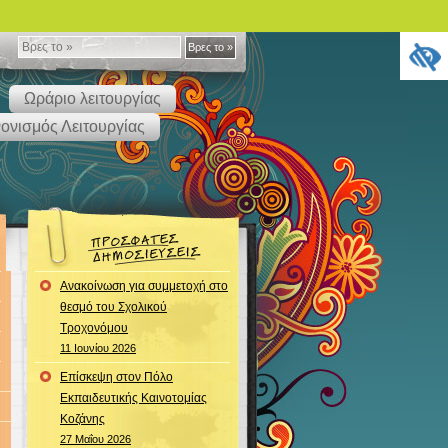
Βρες
Βρες το »
το
Ωράριο λειτουργίας
»
ονισμός Λειτουργίας
Ανακοίνωση για συμμετοχή στο
θεσμό του Σχολικού
Τροχονόμου
11 Ιουνίου 2026
Επίσκεψη στον Πόλο
Εκπαιδευτικής Καινοτομίας
Κοζάνης
27 Μαΐου 2026