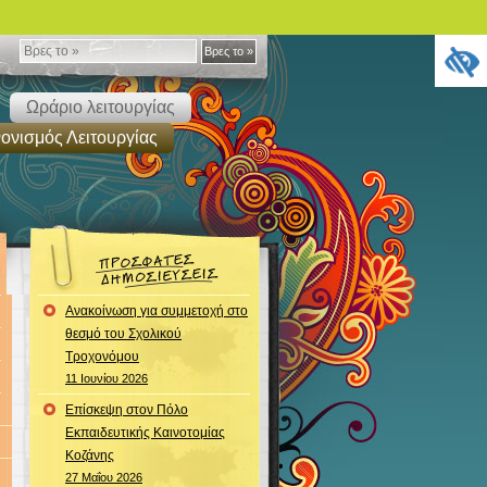
Βρες
Βρες το »
το
Ωράριο λειτουργίας
»
ονισμός Λειτουργίας
Ανακοίνωση για συμμετοχή στο
θεσμό του Σχολικού
Τροχονόμου
11 Ιουνίου 2026
Επίσκεψη στον Πόλο
Εκπαιδευτικής Καινοτομίας
Κοζάνης
27 Μαΐου 2026