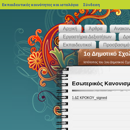
blogs.sch.gr
Εκπαιδευτικές κοινότητες και ιστολόγια
Σύνδεση
Αρχική
Άρθρα
Ανακοι
Εργαστήρια Δεξιοτήτων
Δρα
Εκπαιδευτικοί
Προσβασιμότ
1ο Δημοτικό Σχο
Ιστότοπος του 1ου Δημοτικού Σχ
Εσωτερικός Κανονισμ
1 ΔΣ ΚΡΟΚΟΥ_signed