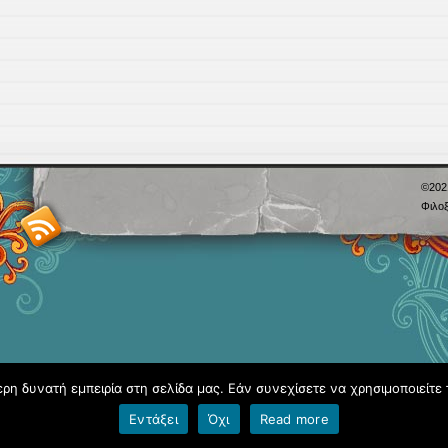
©20
Φιλοξ
η δυνατή εμπειρία στη σελίδα μας. Εάν συνεχίσετε να χρησιμοποιείτε 
Εντάξει
Όχι
Read more
Όροι χρήσης blogs.sch.gr
|
Δήλωση προσβασιμότητας