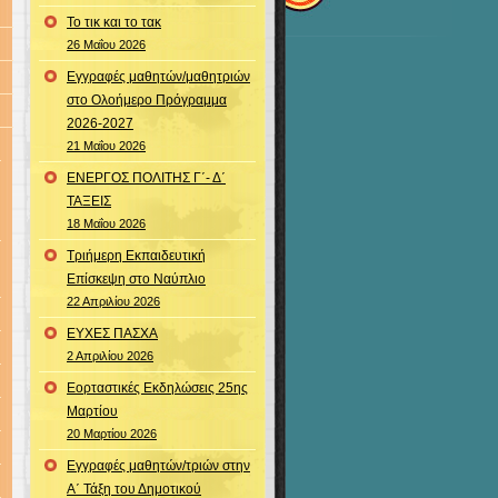
Το τικ και το τακ
26 Μαΐου 2026
Εγγραφές μαθητών/μαθητριών
στο Ολοήμερο Πρόγραμμα
2026-2027
21 Μαΐου 2026
ΕΝΕΡΓΟΣ ΠΟΛΙΤΗΣ Γ΄- Δ΄
ΤΑΞΕΙΣ
18 Μαΐου 2026
Τριήμερη Εκπαιδευτική
Επίσκεψη στο Ναύπλιο
22 Απριλίου 2026
ΕΥΧΕΣ ΠΑΣΧΑ
2 Απριλίου 2026
Εορταστικές Εκδηλώσεις 25ης
Μαρτίου
20 Μαρτίου 2026
Εγγραφές μαθητών/τριών στην
Α΄ Τάξη του Δημοτικού