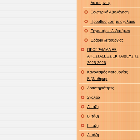
Λειτουργίας
Εσωτερική Αξιολόγηση
Προσβασιμότητα σχολείου
Εργαστήρια Δεξιοτήτων
Ωράριο λειτουργίας
ΠΡΟΓΡΑΜΜΑ ΕΞ
ΑΠΟΣΤΑΣΕΩΣ ΕΚΠΑΙΔΕΥΣΗΣ
2025-2026
Κανονισμός Λειτουργίας
Βιβλιοθήκης
Δραστηριότητες
Σχολείο
Α’ τάξη
Β’ τάξη
Γ’ τάξη
Δ’ τάξη