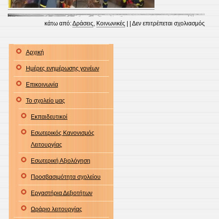
στο
κάτω από:
Δράσεις
,
Κοινωνικές
| |
Δεν επιτρέπεται σχολιασμός
ΕΝΕ
ΠΟΛΙ
Αρχική
Γ΄-
Ημέρες ενημέρωσης γονέων
Δ΄
ΤΑΞΕ
Επικοινωνία
Το σχολείο μας
Εκπαιδευτικοί
Εσωτερικός Κανονισμός
Λειτουργίας
Εσωτερική Αξιολόγηση
Προσβασιμότητα σχολείου
Εργαστήρια Δεξιοτήτων
Ωράριο λειτουργίας