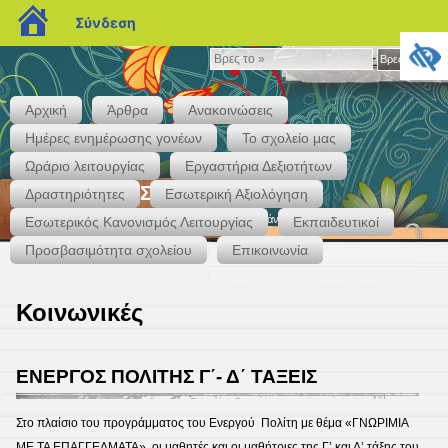
blogs.sch.gr
Σύνδεση
Βρες
Βρες το »
το
»
Αρχική
Άρθρα
Ανακοινώσεις
Ημέρες ενημέρωσης γονέων
Το σχολείο μας
Ωράριο λειτουργίας
Εργαστήρια Δεξιοτήτων
1ο Δημοτικό Σχολείο Κρόκου
Δραστηριότητες
Εσωτερική Αξιολόγηση
Ιστότοπος του 1ου Δημοτικού Σχολείου Κρόκου Κοζάνης
Εσωτερικός Κανονισμός Λειτουργίας
Εκπαιδευτικοί
Προσβασιμότητα σχολείου
Επικοινωνία
Κοινωνικές
ΕΝΕΡΓΟΣ ΠΟΛΙΤΗΣ Γ΄- Δ΄ ΤΑΞΕΙΣ
6
Στο πλαίσιο του προγράμματος του Ενεργού Πολίτη με θέμα «ΓΝΩΡΙΜΙΑ
ΜΕ ΤΑ ΕΠΑΓΓΕΛΜΑΤΑ», οι μαθητές και οι μαθήτριες της Γ’ και Δ’ τάξης του