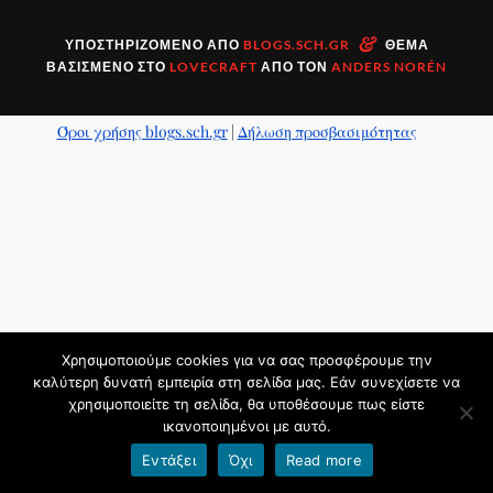
&
ΥΠΟΣΤΗΡΙΖΌΜΕΝΟ ΑΠΌ
BLOGS.SCH.GR
ΘΈΜΑ
ΒΑΣΙΣΜΈΝΟ ΣΤΟ
LOVECRAFT
ΑΠΌ ΤΟΝ
ANDERS NORÉN
Όροι χρήσης blogs.sch.gr
|
Δήλωση προσβασιμότητας
Χρησιμοποιούμε cookies για να σας προσφέρουμε την
καλύτερη δυνατή εμπειρία στη σελίδα μας. Εάν συνεχίσετε να
χρησιμοποιείτε τη σελίδα, θα υποθέσουμε πως είστε
ικανοποιημένοι με αυτό.
Εντάξει
Όχι
Read more