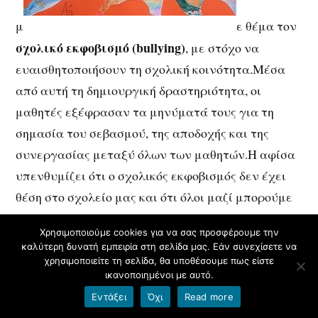
μ
ε θέμα τον
σχολικό εκφοβισμό (bullying)
, με στόχο να
ευαισθητοποιήσουν τη σχολική κοινότητα.Μέσα
από αυτή τη δημιουργική δραστηριότητα, οι
μαθητές εξέφρασαν τα μηνύματά τους για τη
σημασία του σεβασμού, της αποδοχής και της
συνεργασίας μεταξύ όλων των μαθητών.Η αφίσα
υπενθυμίζει ότι ο σχολικός εκφοβισμός δεν έχει
θέση στο σχολείο μας και ότι όλοι μαζί μπορούμε
να συμβάλουμε στη δημιουργία ενός ασφαλούς
Χρησιμοποιούμε cookies για να σας προσφέρουμε την
και φιλικού σχολικού περιβάλλοντος.
καλύτερη δυνατή εμπειρία στη σελίδα μας. Εάν συνεχίσετε να
χρησιμοποιείτε τη σελίδα, θα υποθέσουμε πως είστε
ικανοποιημένοι με αυτό.
-2025-2026-
Εντάξει
Όχι
Read more