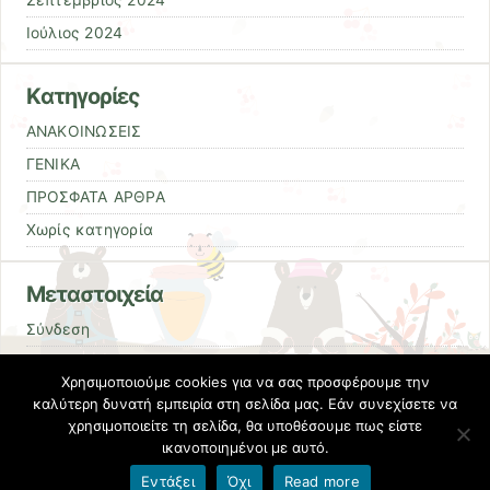
Ιούλιος 2024
Kατηγορίες
ΑΝΑΚΟΙΝΩΣΕΙΣ
ΓΕΝΙΚΑ
ΠΡΟΣΦΑΤΑ ΑΡΘΡΑ
Χωρίς κατηγορία
Μεταστοιχεία
Σύνδεση
Entries
RSS
Χρησιμοποιούμε cookies για να σας προσφέρουμε την
Comments
RSS
καλύτερη δυνατή εμπειρία στη σελίδα μας. Εάν συνεχίσετε να
χρησιμοποιείτε τη σελίδα, θα υποθέσουμε πως είστε
Εκπαιδευτικές Κοινότητες & Ιστολόγια ΠΣΔ
ικανοποιημένοι με αυτό.
Εντάξει
Όχι
Read more