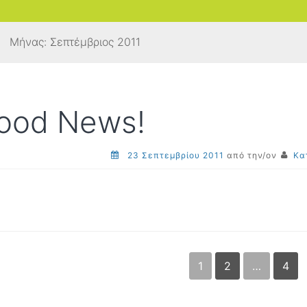
Μήνας:
Σεπτέμβριος 2011
ood News!
23 Σεπτεμβρίου 2011
από την/ον
Κα
Πλοήγηση
1
2
…
4
άρθρων