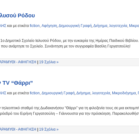
Ιαλυσού Ρόδου
ΛΗΣ
και με ετικέτα
fiction
,
Αφήγηση
,
Δημιουργική Γραφή
,
Διήγημα
,
λογοτεχνία
,
Μικρ
ο Δημοτικό Σχολείο Ιαλυσού Ρόδου, με την ευκαιρία της Ημέρας Παιδικού Βιβλίου.
 που ανάρτησε το Σχολείο. Συνάντηση με τον συγγραφέα Βασίλη Γεργατσούλη!
ΑΡΑΜΥΘΙ - ΑΦΗΓΗΣΗ
|
19 Σχόλια »
ν TV “Θάρρι”
ΛΗΣ
και με ετικέτα
fiction
,
Δημιουργική Γραφή
,
Διήγημα
,
λογοτεχνία
,
Μικροδιήγημα
,
 τηλεοπτικό σταθμό της Δωδεκανήσου “Θάρρι” για τη φιλοξενία τους σε μια εκπομπή
ρόεδρό του Ειρήνη Γεργατσούλη – Γιάννουστα για την πρόσκληση. Παρακολουθήστε
ΑΡΑΜΥΘΙ - ΑΦΗΓΗΣΗ
|
19 Σχόλια »