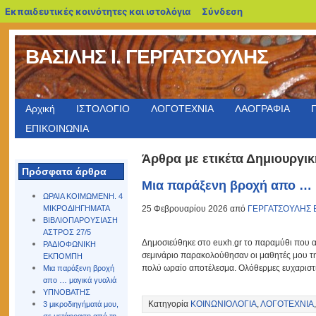
blogs.sch.gr
Εκπαιδευτικές κοινότητες και ιστολόγια
Σύνδεση
ΒΑΣΙΛΗΣ Ι. ΓΕΡΓΑΤΣΟΥΛΗΣ
Αρχική
ΙΣΤΟΛΟΓΙΟ
ΛΟΓΟΤΕΧΝΙΑ
ΛΑΟΓΡΑΦΙΑ
ΕΠΙΚΟΙΝΩΝΙΑ
Άρθρα με ετικέτα Δημιουργι
Πρόσφατα άρθρα
Μια παράξενη βροχή απο … 
ΩΡΑΙΑ ΚΟΙΜΩΜΕΝΗ. 4
25 Φεβρουαρίου 2026 από
ΓΕΡΓΑΤΣΟΥΛΗΣ 
ΜΙΚΡΟΔΙΗΓΗΜΑΤΑ
ΒΙΒΛΙΟΠΑΡΟΥΣΙΑΣΗ
ΑΣΤΡΟΣ 27/5
Δημοσιεύθηκε στο euxh.gr το παραμύθι που 
ΡΑΔΙΟΦΩΝΙΚΗ
σεμινάριο παρακολούθησαν οι μαθητές μου της
ΕΚΠΟΜΠΗ
πολύ ωραίο αποτέλεσμα. Ολόθερμες ευχαριστί
Μια παράξενη βροχή
απο … μαγικά γυαλιά
ΥΠΝΟΒΑΤΗΣ
Κατηγορία
ΚΟΙΝΩΝΙΟΛΟΓΙΑ
,
ΛΟΓΟΤΕΧΝΙΑ
3 μικροδιηγήματά μου,