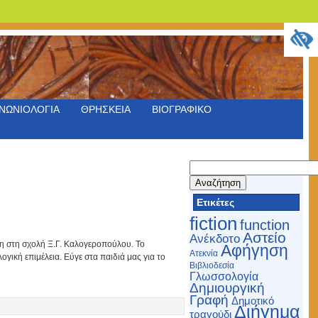
ΝΩΝΙΟΛΟΓΙΑ
ΘΡΗΣΚΕΙΑ
ΒΙΟΓΡΑΦΙΚΟ
Αναζήτηση
για:
Ετικέτες
fiction
function
Αστείο
Ανέκδοτο
η στη σχολή Ξ.Γ. Καλογεροπούλου. Το
Αφήγηση
Ατεκνία
γική επιμέλεια. Εύγε στα παιδιά μας για το
Βιβλιοδεσία
Γλωσσολογία
Δημιουργική
Γραφή
Δημοτικό
Διήγημα
τραγούδι