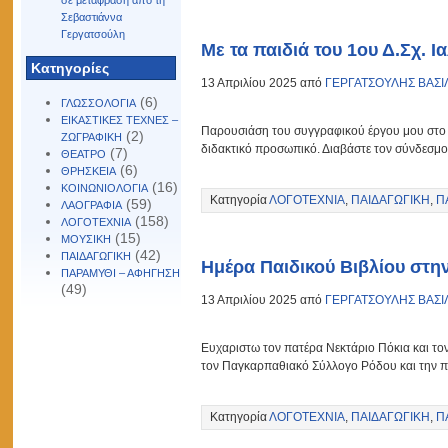
σε μετάφραση από τη
Σεβαστιάννα
Γεργατσούλη
Με τα παιδιά του 1ου Δ.Σχ. 
Kατηγορίες
13 Απριλίου 2025 από
ΓΕΡΓΑΤΣΟΥΛΗΣ ΒΑΣΙ
(6)
ΓΛΩΣΣΟΛΟΓΙΑ
ΕΙΚΑΣΤΙΚΕΣ ΤΕΧΝΕΣ –
Παρουσιάση του συγγραφικού έργου μου στο 1
(2)
ΖΩΓΡΑΦΙΚΗ
διδακτικό προσωπικό. Διαβάστε τον σύνδεσμο
(7)
ΘΕΑΤΡΟ
(6)
ΘΡΗΣΚΕΙΑ
(16)
ΚΟΙΝΩΝΙΟΛΟΓΙΑ
Κατηγορία
ΛΟΓΟΤΕΧΝΙΑ
,
ΠΑΙΔΑΓΩΓΙΚΗ
,
Π
(59)
ΛΑΟΓΡΑΦΙΑ
(158)
ΛΟΓΟΤΕΧΝΙΑ
(15)
ΜΟΥΣΙΚΗ
(42)
ΠΑΙΔΑΓΩΓΙΚΗ
Ημέρα Παιδικού Βιβλίου στη
ΠΑΡΑΜΥΘΙ – ΑΦΗΓΗΣΗ
(49)
13 Απριλίου 2025 από
ΓΕΡΓΑΤΣΟΥΛΗΣ ΒΑΣΙ
Ευχαριστω τον πατέρα Νεκτάριο Πόκια και τον
τον Παγκαρπαθιακό Σύλλογο Ρόδου και την π
Κατηγορία
ΛΟΓΟΤΕΧΝΙΑ
,
ΠΑΙΔΑΓΩΓΙΚΗ
,
Π