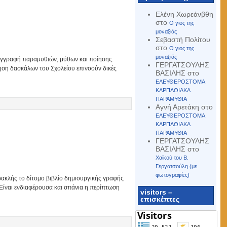
Ελένη Χωρεάνβθη
στο
Ο γιος της
μοναξιάς
Σεβαστή Πολίτου
στο
Ο γιος της
μοναξιάς
συγγραφή παραμυθιών, μύθων και ποίησης.
ΓΕΡΓΑΤΣΟΥΛΗΣ
ηση δασκάλων του Σχολείου επινοούν δικές
ΒΑΣΙΛΗΣ
στο
ΕΛΕΥΘΕΡΟΣΤΟΜΑ
ΚΑΡΠΑΘΙΑΚΑ
ΠΑΡΑΜΥΘΙΑ
Αγνή Αρετάκη
στο
ΕΛΕΥΘΕΡΟΣΤΟΜΑ
ΚΑΡΠΑΘΙΑΚΑ
ΠΑΡΑΜΥΘΙΑ
ΓΕΡΓΑΤΣΟΥΛΗΣ
ΒΑΣΙΛΗΣ
στο
Χαϊκού του Β.
Γεργατσούλη (με
φωτογραφίες)
κλής το δίτομο βιβλίο δημιουργικής γραφής
Είναι ενδιαφέρουσα και σπάνια η περίπτωση
visitors –
επισκέπτες