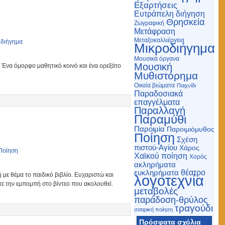
Εξαρτήσεις
Ευτράπελη διήγηση
Θρησκεία
Ζωγραφική
Μετάφραση
Μεταξοκαλλιέργεια
οδιήγημα
Μικροδιήγημα
Μουσικά όργανα
Μουσική
 Ένα όμορφο μαθητικό κοινό και ένα ορεξάτο
Μυθιστόρημα
Οικεία βιώματα
Παιχνίδι
Παραδοσιακά
επαγγέλματα
Παραλλαγή
Παραμύθι
Παροιμία
Παροιμιόμυθος
Ποίηση
Σχέση
πιστού-Αγίου
Χάρος
Ποίηση
Χαϊκού ποίηση
Χορός
ακληρήματα
θέατρο
ευκληρήματα
 με θέμα το παιδικό βιβλίο. Ευχαριστώ και
λογοτεχνία
 την εμπομπή στο βίντεο που ακολουθεί.
μεταβολές
παράδοση-θρύλος
τραγούδι
σατιρική ποίηση
Πρόσφατα σχόλια