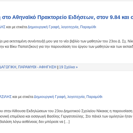
 στο Αθηναϊκό Πρακτορείο Ειδήσεων, στον 9.84 και 
ΛΗΣ
και με ετικέτα
Δημιουργική Γραφή
,
λογοτεχνία
,
Παραμύθι
ι μια εκτεταμένη συνέντευξή μου για το νέο βιβλίο των μαθητών του 23ου Δ. Σχ. 
ην κα Βίκυ Παπατζίκου) για την παρουσίαση του έργου των μαθητών και των εκπαιδ
ΔΑΓΩΓΙΚΗ
,
ΠΑΡΑΜΥΘΙ - ΑΦΗΓΗΣΗ
|
19 Σχόλια »
ΑΣΙΛΗΣ
και με ετικέτα
Δημιουργική Γραφή
,
λογοτεχνία
,
Παραμύθι
 στην Αίθουσα Εκδηλώσεων του 23ου Δημοτικού Σχολείου Νίκαιας η παρουσίαση 
ική επιμέλεια και εισαγωγή Βασίλης Γεργατσούλης. Στο πάνελ των ομιλητών ήταν
Βαλάση λόγω ασθένειας δεν μπόρεσε να […]