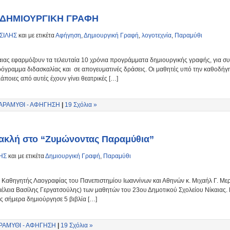
 ΔΗΜΙΟΥΡΓΙΚΗ ΓΡΑΦΗ
ΣΙΛΗΣ
και με ετικέτα
Αφήγηση
,
Δημιουργική Γραφή
,
λογοτεχνία
,
Παραμύθι
αιας εφαρμόζουν τα τελευταία 10 χρόνια προγράμματα δημιουργικής γραφής, για 
όγραμμα διδασκαλίας και σε απογευματινές δράσεις. Οι μαθητές υπό την καθοδήγ
Κάποιες από αυτές έχουν γίνει θεατρικές […]
ΑΡΑΜΥΘΙ - ΑΦΗΓΗΣΗ
|
19 Σχόλια »
ρακλή στο “Ζυμώνοντας Παραμύθια”
ΗΣ
και με ετικέτα
Δημιουργική Γραφή
,
Παραμύθι
ηγητής Λαογραφίας του Πανεπιστημίου Ιωαννίνων και Αθηνών κ. Μιχαήλ Γ. Μερα
μέλεια Βασίλης Γεργατσούλης) των μαθητών του 23ου Δημοτικού Σχολείου Νίκαιας. 
ς σήμερα δημιούργησε 5 βιβλία […]
ΡΑΜΥΘΙ - ΑΦΗΓΗΣΗ
|
19 Σχόλια »