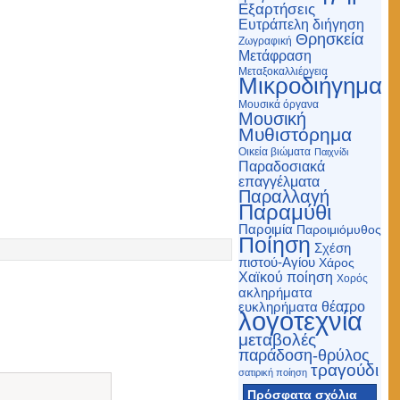
Εξαρτήσεις
Ευτράπελη διήγηση
Θρησκεία
Ζωγραφική
Μετάφραση
Μεταξοκαλλιέργεια
Μικροδιήγημα
Μουσικά όργανα
Μουσική
Μυθιστόρημα
Οικεία βιώματα
Παιχνίδι
Παραδοσιακά
επαγγέλματα
Παραλλαγή
Παραμύθι
Παροιμία
Παροιμιόμυθος
Ποίηση
Σχέση
πιστού-Αγίου
Χάρος
Χαϊκού ποίηση
Χορός
ακληρήματα
θέατρο
ευκληρήματα
λογοτεχνία
μεταβολές
παράδοση-θρύλος
τραγούδι
σατιρική ποίηση
Πρόσφατα σχόλια