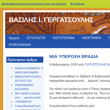
blogs.sch.gr
Εκπαιδευτικές κοινότητες και ιστολόγια
Σύνδεση
ΒΑΣΙΛΗΣ Ι. ΓΕΡΓΑΤΣΟΥΛΗΣ
Αρχική
ΙΣΤΟΛΟΓΙΟ
ΛΟΓΟΤΕΧΝΙΑ
ΛΑΟΓΡΑΦΙΑ
ΕΠΙΚΟΙΝΩΝΙΑ
ΜΙΑ ΥΠΕΡΟΧΗ ΒΡΑΔΙΑ
Πρόσφατα άρθρα
9 Φεβρουαρίου 2020 από
ΓΕΡΓΑΤΣΟΥΛΗΣ Β
ΩΡΑΙΑ ΚΟΙΜΩΜΕΝΗ. 4
ΜΙΚΡΟΔΙΗΓΗΜΑΤΑ
Πραγματοποιήθηκε το Σάββατο 8 Φεβρουαρίου
ΒΙΒΛΙΟΠΑΡΟΥΣΙΑΣΗ
παραμύθια καμωμένα από… ψέματα”, επιστημο
ΑΣΤΡΟΣ 27/5
ΡΑΔΙΟΦΩΝΙΚΗ
Στο πάνελ των ομιλητών ήταν ο Πάνος Αμαραν
ΕΚΠΟΜΠΗ
μας. Μας έστειλε όμως το κείμενό της. Τους ε
Μια παράξενη βροχή
απο … μαγικά γυαλιά
Σε μια κατάμεστη αίθουσα… σε μια υπέροχη β
ΥΠΝΟΒΑΤΗΣ
Συγχαρητήρια στους μαθητές μας!
3 μικροδιηγήματά μου,