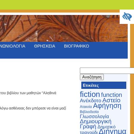
ΝΩΝΙΟΛΟΓΙΑ
ΘΡΗΣΚΕΙΑ
ΒΙΟΓΡΑΦΙΚΟ
Αναζήτηση
για:
Ετικέτες
fiction
του βιβλίου των μαθητών “Αληθινά
function
Αστείο
Ανέκδοτο
Αφήγηση
Ατεκνία
όγω ασθένειας δεν μπόρεσε να είναι μαζί
Βιβλιοδεσία
Γλωσσολογία
Δημιουργική
Γραφή
Δημοτικό
Διήγημα
τραγούδι