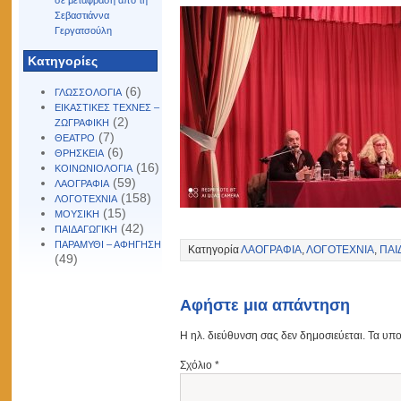
σε μετάφραση από τη
Σεβαστιάννα
Γεργατσούλη
Kατηγορίες
(6)
ΓΛΩΣΣΟΛΟΓΙΑ
ΕΙΚΑΣΤΙΚΕΣ ΤΕΧΝΕΣ –
(2)
ΖΩΓΡΑΦΙΚΗ
(7)
ΘΕΑΤΡΟ
(6)
ΘΡΗΣΚΕΙΑ
(16)
ΚΟΙΝΩΝΙΟΛΟΓΙΑ
(59)
ΛΑΟΓΡΑΦΙΑ
(158)
ΛΟΓΟΤΕΧΝΙΑ
(15)
ΜΟΥΣΙΚΗ
(42)
ΠΑΙΔΑΓΩΓΙΚΗ
ΠΑΡΑΜΥΘΙ – ΑΦΗΓΗΣΗ
Κατηγορία
ΛΑΟΓΡΑΦΙΑ
,
ΛΟΓΟΤΕΧΝΙΑ
,
ΠΑΙ
(49)
Αφήστε μια απάντηση
Η ηλ. διεύθυνση σας δεν δημοσιεύεται.
Τα υπο
Σχόλιο
*