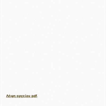
Λήψη αρχείου pdf
.