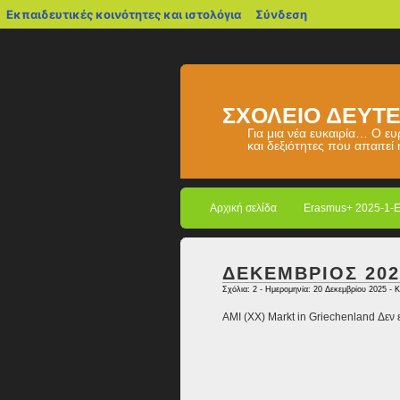
blogs.sch.gr
Εκπαιδευτικές κοινότητες και ιστολόγια
Σύνδεση
ΣΧΟΛΕΙΟ ΔΕΥΤΕ
Για μια νέα ευκαιρία… Ο ε
και δεξιότητες που απαιτεί
Αρχική σελίδα
Erasmus+ 2025-1-
ΔΕΚΕΜΒΡΙΟΣ 202
Σχόλια: 2
- Ημερομηνία: 20 Δεκεμβρίου 2025 - 
AMI (XX) Markt in Griechenland Δεν ε