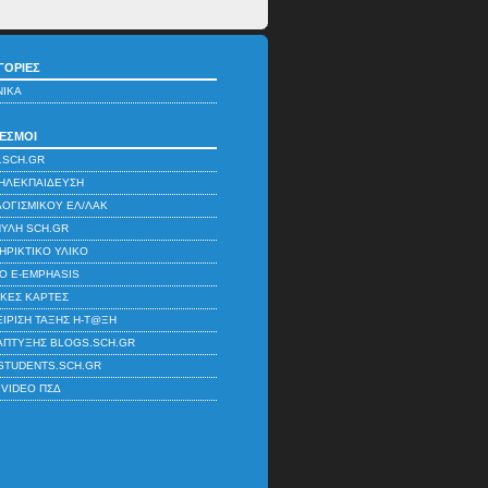
ΓΟΡΊΕΣ
ΝΙΚΆ
ΕΣΜΟΙ
.SCH.GR
ΗΛΕΚΠΑΊΔΕΥΣΗ
ΛΟΓΙΣΜΙΚΟΎ ΕΛ/ΛΑΚ
ΠΎΛΗ SCH.GR
ΗΡΙΚΤΙΚΌ ΥΛΙΚΌ
ΚΌ E-EMPHASIS
ΚΈΣ ΚΆΡΤΕΣ
ΊΡΙΣΗ ΤΆΞΗΣ Η-Τ@ΞΗ
ΆΠΤΥΞΗΣ BLOGS.SCH.GR
STUDENTS.SCH.GR
 VIDEO ΠΣΔ