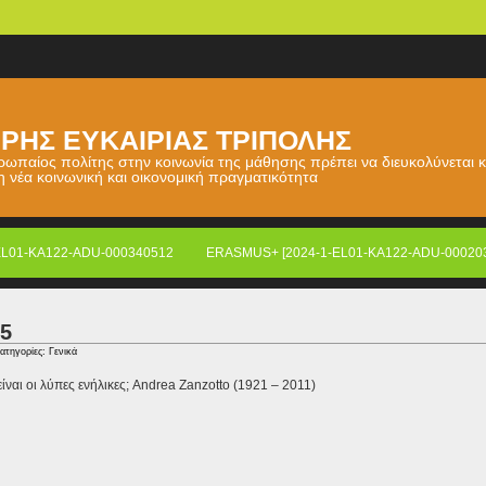
ΡΗΣ ΕΥΚΑΙΡΙΑΣ ΤΡΙΠΟΛΗΣ
υρωπαίος πολίτης στην κοινωνία της μάθησης πρέπει να διευκολύνεται κ
 η νέα κοινωνική και οικονομική πραγματικότητα
EL01-KA122-ADU-000340512
ERASMUS+ [2024-1-EL01-KA122-ADU-00020
5
Κατηγορίες:
Γενικά
ίναι οι λύπες ενήλικες; Andrea Zanzotto (1921 – 2011)