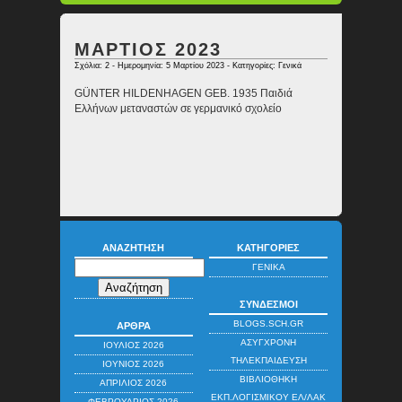
ΜΑΡΤΙΟΣ 2023
Σχόλια: 2
- Ημερομηνία: 5 Μαρτίου 2023 - Κατηγορίες:
Γενικά
GÜNTER HILDENHAGEN GEB. 1935 Παιδιά
Ελλήνων μεταναστών σε γερμανικό σχολείο
ΑΝΑΖΉΤΗΣΗ
ΚΑΤΗΓΟΡΊΕΣ
ΓΕΝΙΚΆ
ΣΎΝΔΕΣΜΟΙ
BLOGS.SCH.GR
ΆΡΘΡΑ
ΑΣΎΓΧΡΟΝΗ
ΙΟΎΛΙΟΣ 2026
ΤΗΛΕΚΠΑΊΔΕΥΣΗ
ΙΟΎΝΙΟΣ 2026
ΒΙΒΛΙΟΘΉΚΗ
ΑΠΡΊΛΙΟΣ 2026
ΕΚΠ.ΛΟΓΙΣΜΙΚΟΎ ΕΛ/ΛΑΚ
ΦΕΒΡΟΥΆΡΙΟΣ 2026