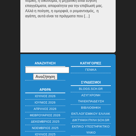
νομική, η οικονομία, η μηχανική είναι ευγενή
επαγγέλματα, απαραίτητα για την επιβίωσή μας.
Αλλά η ποίηση, η ομορφιά, ο ρομαντισμός, η
αγάπη, αυτά είναι τα πράγματα που […]
ΑΝΑΖΉΤΗΣΗ
ΚΑΤΗΓΟΡΊΕΣ
ΓΕΝΙΚΆ
ΣΎΝΔΕΣΜΟΙ
BLOGS.SCH.GR
ΆΡΘΡΑ
ΑΣΎΓΧΡΟΝΗ
ΙΟΎΛΙΟΣ 2026
ΤΗΛΕΚΠΑΊΔΕΥΣΗ
ΙΟΎΝΙΟΣ 2026
ΒΙΒΛΙΟΘΉΚΗ
ΑΠΡΊΛΙΟΣ 2026
ΕΚΠ.ΛΟΓΙΣΜΙΚΟΎ ΕΛ/ΛΑΚ
ΦΕΒΡΟΥΆΡΙΟΣ 2026
ΔΙΚΤΥΑΚΉ ΠΎΛΗ SCH.GR
ΔΕΚΈΜΒΡΙΟΣ 2025
ΕΚΠ/ΚΌ ΥΠΟΣΤΗΡΙΚΤΙΚΌ
ΝΟΈΜΒΡΙΟΣ 2025
ΥΛΙΚΌ
ΙΟΎΛΙΟΣ 2025