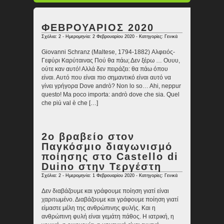
ΦΕΒΡΟΥΑΡΙΟΣ 2020
Σχόλια: 2
- Ημερομηνία: 2 Φεβρουαρίου 2020 - Κατηγορίες:
Γενικά
Giovanni Schranz (Maltese, 1794-1882) Αλφειός-
Γεφύρι Καρύταινας Πού θα πάω; Δεν ξέρω … Oυυυ,
ούτε καν αυτό! Αλλά δεν πειράζει: θα πάω όπου
είναι. Αυτό που είναι πιο σημαντικό είναι αυτό να
γίνει γρήγορα Dove andrò? Non lo so… Ahi, neppur
questo! Ma poco importa: andrò dove che sia. Quel
che piú val è che […]
2ο βραβείο στον
Παγκόσμιο διαγωνισμό
ποίησης στο Castello di
Duino στην Τεργέστη
Σχόλια: 2
- Ημερομηνία: 1 Φεβρουαρίου 2020 - Κατηγορίες:
Γενικά
Δεν διαβάζουμε και γράφουμε ποίηση γιατί είναι
χαριτωμένο. Διαβάζουμε και γράφουμε ποίηση γιατί
είμαστε μέλη της ανθρώπινης φυλής. Και η
ανθρώπινη φυλή είναι γεμάτη πάθος. Η ιατρική, η