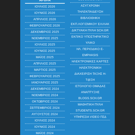
ΆΡΘΡΑ
ΑΣΎΓΧΡΟΝΗ
ΙΟΎΛΙΟΣ 2026
ΤΗΛΕΚΠΑΊΔΕΥΣΗ
ΙΟΎΝΙΟΣ 2026
ΒΙΒΛΙΟΘΉΚΗ
ΑΠΡΊΛΙΟΣ 2026
ΕΚΠ.ΛΟΓΙΣΜΙΚΟΎ ΕΛ/ΛΑΚ
ΦΕΒΡΟΥΆΡΙΟΣ 2026
ΔΙΚΤΥΑΚΉ ΠΎΛΗ SCH.GR
ΔΕΚΈΜΒΡΙΟΣ 2025
ΕΚΠ/ΚΌ ΥΠΟΣΤΗΡΙΚΤΙΚΌ
ΝΟΈΜΒΡΙΟΣ 2025
ΥΛΙΚΌ
ΙΟΎΛΙΟΣ 2025
ΗΛ. ΠΕΡΙΟΔΙΚΌ E-
ΙΟΎΝΙΟΣ 2025
EMPHASIS
ΜΆΙΟΣ 2025
ΗΛΕΚΤΡΟΝΙΚΈΣ ΚΆΡΤΕΣ
ΑΠΡΊΛΙΟΣ 2025
ΗΛΕΚΤΡΟΝΙΚΉ
ΜΆΡΤΙΟΣ 2025
ΔΙΑΧΕΊΡΙΣΗ ΤΆΞΗΣ Η-
ΦΕΒΡΟΥΆΡΙΟΣ 2025
Τ@ΞΗ
ΙΑΝΟΥΆΡΙΟΣ 2025
ΙΣΤΟΛΌΓΙΟ ΟΜΆΔΑΣ
ΔΕΚΈΜΒΡΙΟΣ 2024
ΑΝΆΠΤΥΞΗΣ
ΝΟΈΜΒΡΙΟΣ 2024
BLOGS.SCH.GR
ΟΚΤΏΒΡΙΟΣ 2024
ΜΑΘΗΤΙΚΉ ΠΎΛΗ
ΣΕΠΤΈΜΒΡΙΟΣ 2024
STUDENTS.SCH.GR
ΑΎΓΟΥΣΤΟΣ 2024
ΥΠΗΡΕΣΊΑ VIDEO ΠΣΔ
ΙΟΎΛΙΟΣ 2024
ΙΟΎΝΙΟΣ 2024
ΜΆΙΟΣ 2024