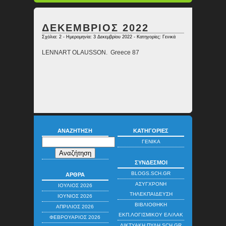
ΔΕΚΕΜΒΡΙΟΣ 2022
Σχόλια: 2
- Ημερομηνία: 3 Δεκεμβρίου 2022 - Κατηγορίες:
Γενικά
LENNART OLAUSSON. Greece 87
ΑΝΑΖΉΤΗΣΗ
ΚΑΤΗΓΟΡΊΕΣ
ΓΕΝΙΚΆ
ΣΎΝΔΕΣΜΟΙ
BLOGS.SCH.GR
ΆΡΘΡΑ
ΑΣΎΓΧΡΟΝΗ
ΙΟΎΛΙΟΣ 2026
ΤΗΛΕΚΠΑΊΔΕΥΣΗ
ΙΟΎΝΙΟΣ 2026
ΒΙΒΛΙΟΘΉΚΗ
ΑΠΡΊΛΙΟΣ 2026
ΕΚΠ.ΛΟΓΙΣΜΙΚΟΎ ΕΛ/ΛΑΚ
ΦΕΒΡΟΥΆΡΙΟΣ 2026
ΔΙΚΤΥΑΚΉ ΠΎΛΗ SCH.GR