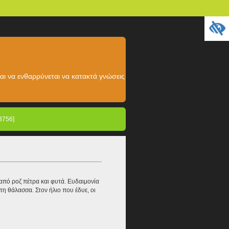
αι να ενθαρρύνεται να κατακτά γνώσεις
3756]
 από ροζ πέτρα και φυτά. Ευδαιμονία
η θάλασσα. Στον ήλιο που έδυε, οι