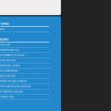
ΓΟΡΊΕΣ
ΝΙΚΆ
ΕΣΜΟΙ
.SCH.GR
ΗΛΕΚΠΑΊΔΕΥΣΗ
ΛΟΓΙΣΜΙΚΟΎ ΕΛ/ΛΑΚ
ΠΎΛΗ SCH.GR
ΗΡΙΚΤΙΚΌ ΥΛΙΚΌ
ΚΌ E-EMPHASIS
ΚΈΣ ΚΆΡΤΕΣ
ΊΡΙΣΗ ΤΆΞΗΣ Η-Τ@ΞΗ
ΆΠΤΥΞΗΣ BLOGS.SCH.GR
STUDENTS.SCH.GR
 VIDEO ΠΣΔ