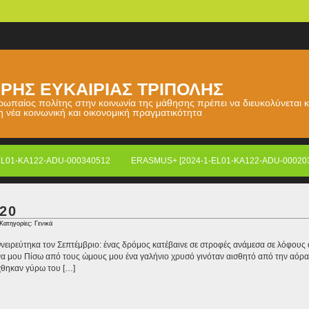
ΡΗΣ ΕΥΚΑΙΡΙΑΣ ΤΡΙΠΟΛΗΣ
υρωπαίος πολίτης στην κοινωνία της μάθησης πρέπει να διευκολύνεται κ
 η νέα κοινωνική και οικονομική πραγματικότητα
EL01-KA122-ADU-000340512
ERASMUS+ [2024-1-EL01-KA122-ADU-00020
20
 Κατηγορίες:
Γενικά
 Ονειρεύτηκα τον Σεπτέμβριο: ένας δρόμος κατέβαινε σε στροφές ανάμεσα σε λόφους
να μου Πίσω από τους ώμους μου ένα γαλήνιο χρυσό γινόταν αισθητό από την αόρατ
χθηκαν γύρω του […]