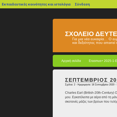
blogs.sch.gr
Εκπαιδευτικές κοινότητες και ιστολόγια
Σύνδεση
ΣΧΟΛΕΙΟ ΔΕΥΤΕ
Για μια νέα ευκαιρία… Ο ε
και δεξιότητες που απαιτεί
Αρχική σελίδα
Erasmus+ 2025-1-
ΣΕΠΤΕΜΒΡΙΟΣ 20
Σχόλια: 2
- Ημερομηνία: 18 Σεπτεμβρίου 2020 -
Charles Earl (British-20th-Century)
μου. Εγκατέλειπα με αέρα από τη μά
σκοτεινές μάζες των βρύων που τυλί