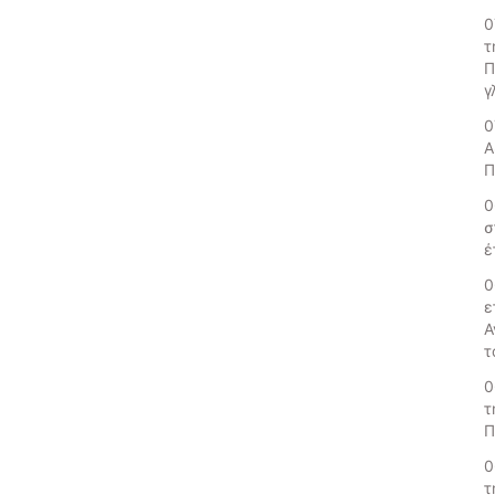
0
τ
Π
γ
0
Α
Π
0
σ
έ
0
ε
Α
τ
0
τ
Π
0
τ