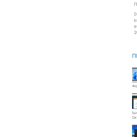
Π
0
ε
σ
2
Π
Φε
Ιω
Οκ