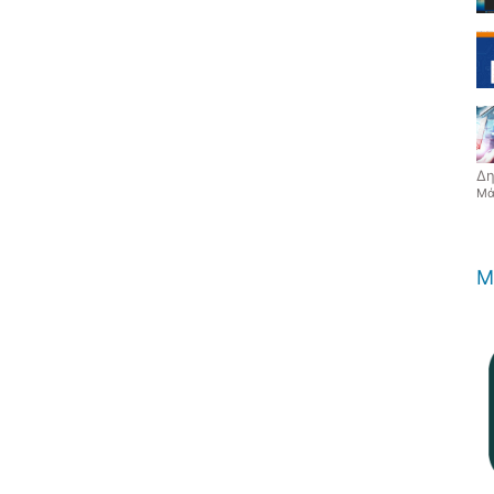
Δη
Μά
Μ