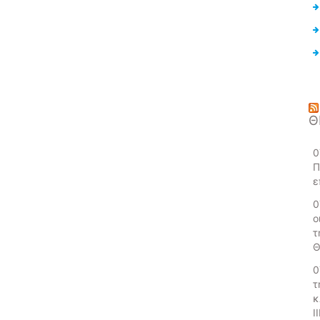
Θ
0
Π
ε
0
ο
τ
Θ
0
τ
κ
Ι