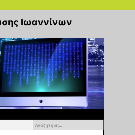
υσης Ιωαννίνων
Αναζήτηση
για: