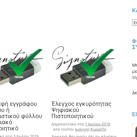
Κ
Κα
Ά
Φ
Σ
Μπ
μ
τ
Δε
φή εγγράφου
Έλεγχος εγκυρότητας
ου ή
Ψηφιακού
Ε
ιστικού φύλλου
Πιστοποιητικού
ιακό
Δημοσιεύτηκε στις
1 Ιουλίου 2019
οιητικό
από τον/την
Ιωάννης Κυριαζής
κε στις
5 Ιουλίου 2019
Αρκετοί θεωρούν ότι το πλαίσιο