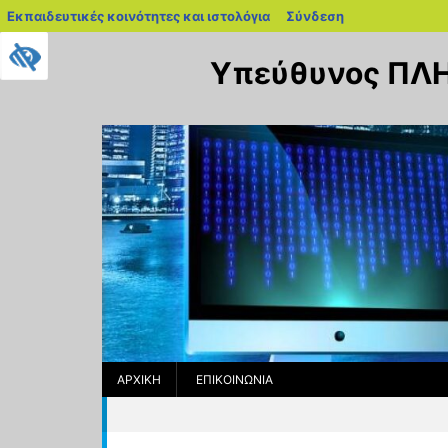
blogs.sch.gr
Εκπαιδευτικές κοινότητες και ιστολόγια
Σύνδεση
Μεταπηδήστε
στο
Υπεύθυνος ΠΛΗ
περιεχόμενο
ΑΡΧΙΚΉ
ΕΠΙΚΟΙΝΩΝΊΑ