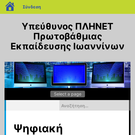
blogs.sch.gr
Σύνδεση
Μεταπηδήστε
στο
Υπεύθυνος ΠΛΗΝΕΤ
περιεχόμενο
Πρωτοβάθμιας
Εκπαίδευσης Ιωαννίνων
Αναζήτηση
για:
Ψηφιακή