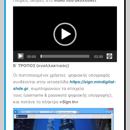
Πλήρεις οδηγίες στο
video που ακολουθεί
Πρόγραμμα
Αναπαραγωγής
Βίντεο
00:00
02:00
Β΄ ΤΡΟΠΟΣ (εναλλακτικός)
Οι πιστοποιημένοι χρήστες ψηφιακής υπογραφής
συνδέονται στην ιστοσελίδα
https://sign.mindigital-
shde.gr
, συμπληρώνουν τα στοιχεία
τους (username & password ψηφιακής υπογραφής),
και πατάνε το πλήκτρο
«Sign In»