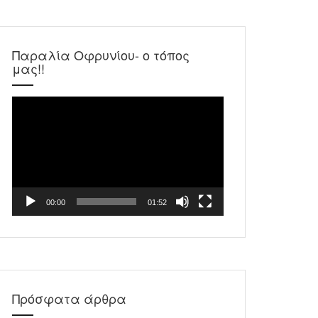
Παραλία Οφρυνίου- ο τόπος
μας!!
Πρόγραμμα
Αναπαραγωγής
Βίντεο
00:00
01:52
Πρόσφατα άρθρα