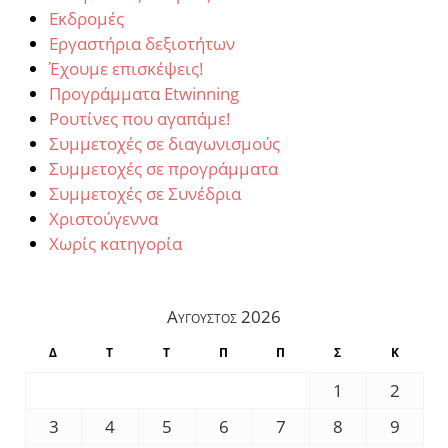
Εκδρομές
Εργαστήρια δεξιοτήτων
Έχουμε επισκέψεις!
Προγράμματα Etwinning
Ρουτίνες που αγαπάμε!
Συμμετοχές σε διαγωνισμούς
Συμμετοχές σε προγράμματα
Συμμετοχές σε Συνέδρια
Χριστούγεννα
Χωρίς κατηγορία
Αύγουστος 2026
Δ
Τ
Τ
Π
Π
Σ
Κ
1
2
3
4
5
6
7
8
9