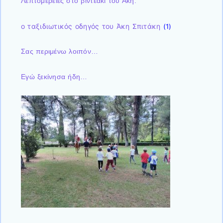
Λεπτομέρειες στο βιντεάκι του Άκη:
ο ταξιδιωτικός οδηγός του Άκη Σπιτάκη
(1)
Σας περιμένω λοιπόν…
Εγώ ξεκίνησα ήδη…