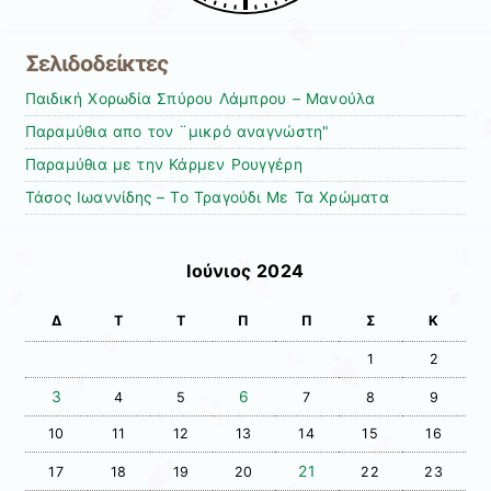
Σελιδοδείκτες
Παιδική Χορωδία Σπύρου Λάμπρου – Μανούλα
Παραμύθια απο τον ¨μικρό αναγνώστη"
Παραμύθια με την Κάρμεν Ρουγγέρη
Τάσος Ιωαννίδης – To Τραγούδι Με Τα Χρώματα
Ιούνιος 2024
Δ
Τ
Τ
Π
Π
Σ
Κ
1
2
3
6
4
5
7
8
9
10
11
12
13
14
15
16
21
17
18
19
20
22
23