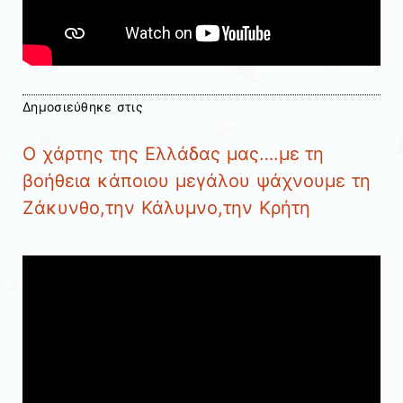
Δημοσιεύθηκε στις
Ο χάρτης της Ελλάδας μας….με τη
βοήθεια κάποιου μεγάλου ψάχνουμε τη
Ζάκυνθο,την Κάλυμνο,την Κρήτη