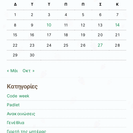
Δ
Τ
Τ
Π
Π
Σ
Κ
1
2
3
4
5
6
7
10
14
8
9
11
12
13
15
16
17
18
19
20
21
27
22
23
24
25
26
28
29
30
« Μάι
Οκτ »
Kατηγορίες
Code week
Padlet
Ανακοινώσεις
Γενέθλια
Γιορτή της μητέρας