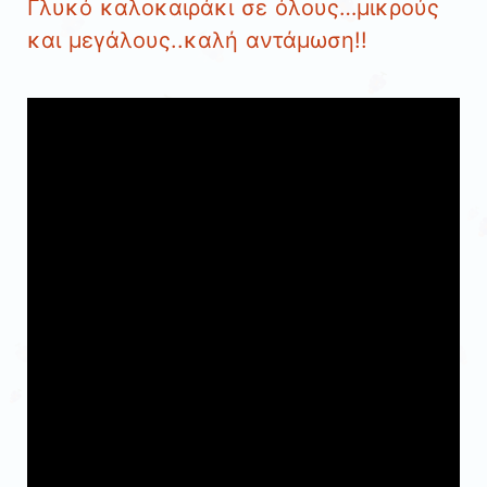
Γλυκό καλοκαιράκι σε όλους…μικρούς
και μεγάλους..καλή αντάμωση!!