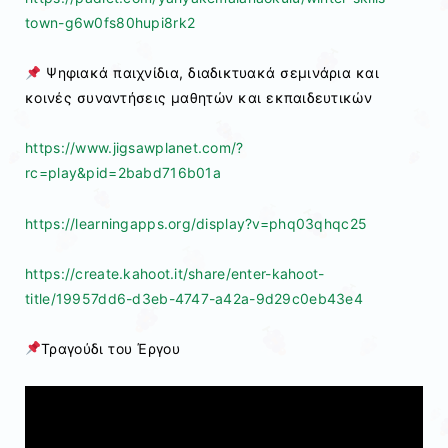
town-g6w0fs80hupi8rk2
Ψηφιακά παιχνίδια, διαδικτυακά σεμινάρια και
κοινές συναντήσεις μαθητών και εκπαιδευτικών
https://www.jigsawplanet.com/?
rc=play&pid=2babd716b01a
https://learningapps.org/display?v=phq03qhqc25
https://create.kahoot.it/share/enter-kahoot-
title/19957dd6-d3eb-4747-a42a-9d29c0eb43e4
Τραγούδι του Έργου