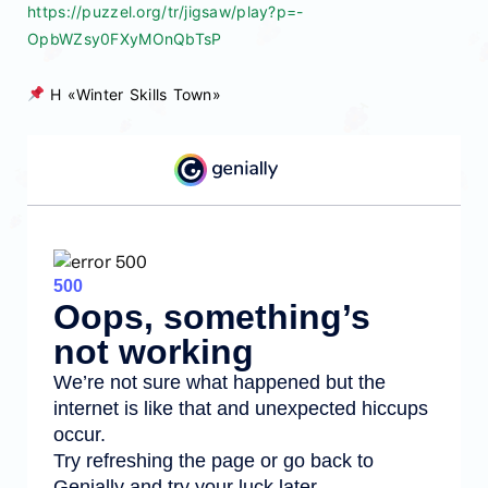
https://puzzel.org/tr/jigsaw/play?p=-
OpbWZsy0FXyMOnQbTsP
Η «Winter Skills Town»