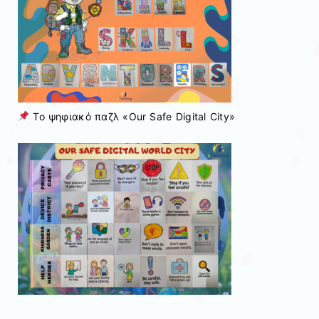
Το ψηφιακό παζλ «Our Safe Digital City»