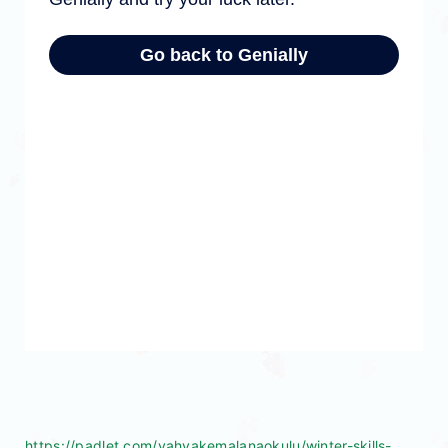
https://padlet.com/yahyakemalanaokulu/winter-skills-