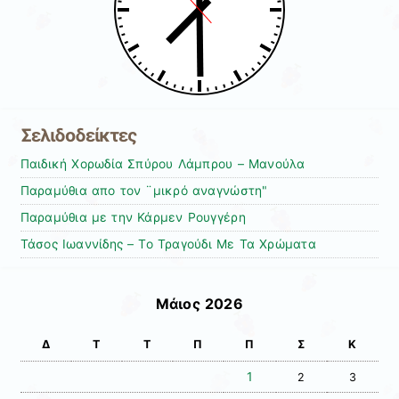
Σελιδοδείκτες
Παιδική Χορωδία Σπύρου Λάμπρου – Μανούλα
Παραμύθια απο τον ¨μικρό αναγνώστη"
Παραμύθια με την Κάρμεν Ρουγγέρη
Τάσος Ιωαννίδης – To Τραγούδι Με Τα Χρώματα
Μάιος 2026
Δ
Τ
Τ
Π
Π
Σ
Κ
1
2
3