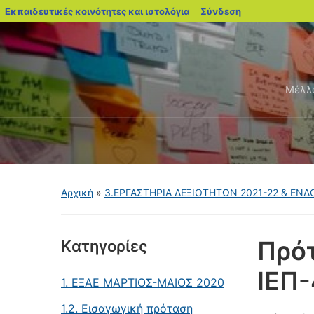
blogs.sch.gr
Εκπαιδευτικές κοινότητες και ιστολόγια
Σύνδεση
Μέλλω
Αρχική
»
3.ΕΡΓΑΣΤΗΡΙΑ ΔΕΞΙΟΤΗΤΩΝ 2021-22 & ΕΝ
Πρότ
Kατηγορίες
ΙΕΠ-
1. ΕΞΑΕ MΑΡΤΙΟΣ-ΜΑΙΟΣ 2020
1.2. Εισαγωγική πρόταση