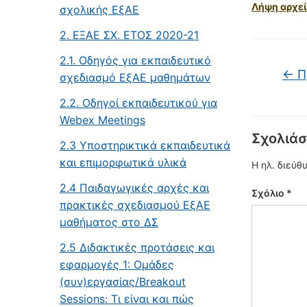
Λήψη αρχεί
σχολικής ΕξΑΕ
2. ΕΞΑΕ ΣΧ. ΕΤΟΣ 2020-21
2.1. Οδηγός για εκπαιδευτικό
←
Π
σχεδιασμό ΕξΑΕ μαθημάτων
2.2. Οδηγοί εκπαιδευτικού για
Webex Meetings
Σχολιάσ
2.3 Υποστηρικτικά εκπαιδευτικά
και επιμορφωτικά υλικά
Η ηλ. διεύθ
2.4 Παιδαγωγικές αρχές και
Σχόλιο
*
πρακτικές σχεδιασμού ΕξΑΕ
μαθήματος στο ΔΣ
2.5 Διδακτικές προτάσεις και
εφαρμογές 1: Oμάδες
(συν)εργασίας/Breakout
Sessions: Τι είναι και πώς