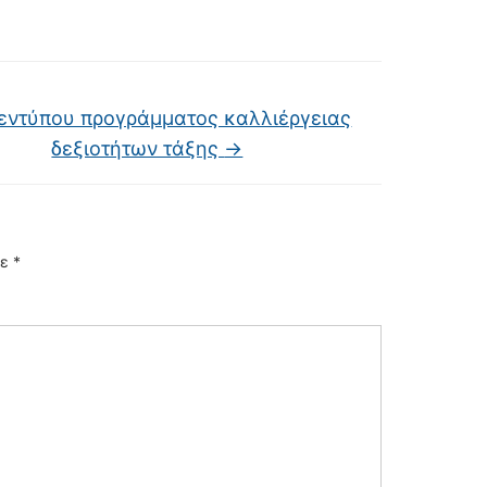
εντύπου προγράμματος καλλιέργειας
δεξιοτήτων τάξης
→
με
*