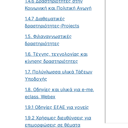
1.4.6 Δραστηριότητες στην
Κοινωνική και Πολιτική Αγωγή
1.4.7 Διαθεματικές
δραστηριότητες-Projects
1.5. Φιλαναγνωστικές
δραστηριότητες
1.6. Τέχνης, τεχνολογίας και
κίνησης δραστηριότητες
1.7. Πολύγλωσσα υλικά Τάξεων
Υποδοχής
1.8. Oδηγίες και υλικά για e-me,
eclass, Webex
1.9.1 Οδηγίες ΕξΑΕ για γονείς
1.9.2 Χρήσιμες διευθύνσεις για
επιμορφώσεις σε θέματα