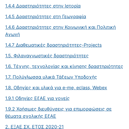
1.4.4 Δραστηριότητες στην Ιστορία
1.4.5 Δραστηριότητες στη Γεωγραφία
1.4.6 Δραστηριότητες στην Κοινωνική και Πολιτική
Αγωγή
1.4.7 Διαθεματικές δραστηριότητες-Projects
1.5. Φιλαναγνωστικές δραστηριότητες
1.6. Τέχνης, τεχνολογίας και κίνησης δραστηριότητες
1.7. Πολύγλωσσα υλικά Τάξεων Υποδοχής
1.8. Oδηγίες και υλικά για e-me, eclass, Webex
1.9.1 Οδηγίες ΕξΑΕ για γονείς
1.9.2 Χρήσιμες διευθύνσεις για επιμορφώσεις σε
θέματα σχολικής ΕξΑΕ
2. ΕΞΑΕ ΣΧ. ΕΤΟΣ 2020-21