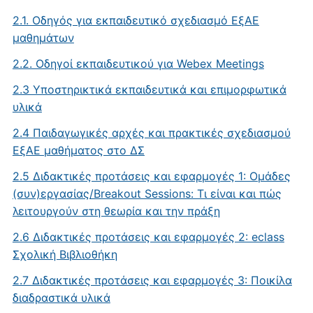
2.1. Οδηγός για εκπαιδευτικό σχεδιασμό ΕξΑΕ
μαθημάτων
2.2. Οδηγοί εκπαιδευτικού για Webex Meetings
2.3 Υποστηρικτικά εκπαιδευτικά και επιμορφωτικά
υλικά
2.4 Παιδαγωγικές αρχές και πρακτικές σχεδιασμού
ΕξΑΕ μαθήματος στο ΔΣ
2.5 Διδακτικές προτάσεις και εφαρμογές 1: Oμάδες
(συν)εργασίας/Breakout Sessions: Τι είναι και πώς
λειτουργούν στη θεωρία και την πράξη
2.6 Διδακτικές προτάσεις και εφαρμογές 2: eclass
Σχολική Βιβλιοθήκη
2.7 Διδακτικές προτάσεις και εφαρμογές 3: Ποικίλα
διαδραστικά υλικά