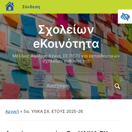
blogs.sch.gr
Σύνδεση
Σχολείων
eΚοινότητα
Μέλλως Αιμιλίας Κέκια, ΣΕ ΠΕ70 και εκπαιδευτικών
σχολείων ευθύνης της
Αναζήτηση
για:
Αρχική
» 5α. ΥΛΙΚΑ ΣΧ. ΕΤΟΥΣ 2025-26