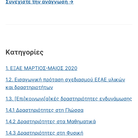
Συνεχίστε την ανάγνωση →
Kατηγορίες
1. ΕΞΑΕ MΑΡΤΙΟΣ-ΜΑΙΟΣ 2020
1.2. Εισαγωγική πρόταση σχεδιασμού ΕξΑΕ υλικών
και δραστηριοτήτων
1.3. [Επι]κοινωνι[α]κές δραστηριότητες ενδυνάμωσης
1.4.1 Δραστηριότητες στη Γλώσσα
1.4.2 Δραστηριότητες στα Μαθηματικά
1.4.3 Δραστηριότητες στη Φυσική