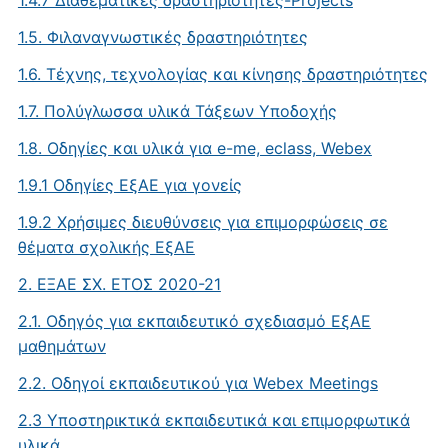
1.4.7 Διαθεματικές δραστηριότητες-Projects
1.5. Φιλαναγνωστικές δραστηριότητες
1.6. Τέχνης, τεχνολογίας και κίνησης δραστηριότητες
1.7. Πολύγλωσσα υλικά Τάξεων Υποδοχής
1.8. Oδηγίες και υλικά για e-me, eclass, Webex
1.9.1 Οδηγίες ΕξΑΕ για γονείς
1.9.2 Χρήσιμες διευθύνσεις για επιμορφώσεις σε
θέματα σχολικής ΕξΑΕ
2. ΕΞΑΕ ΣΧ. ΕΤΟΣ 2020-21
2.1. Οδηγός για εκπαιδευτικό σχεδιασμό ΕξΑΕ
μαθημάτων
2.2. Οδηγοί εκπαιδευτικού για Webex Meetings
2.3 Υποστηρικτικά εκπαιδευτικά και επιμορφωτικά
υλικά