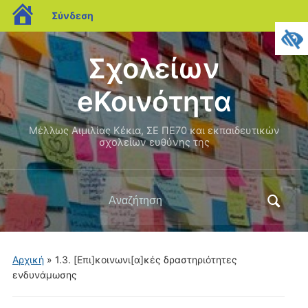
blogs.sch.gr
Σύνδεση
Σχολείων
eΚοινότητα
Μέλλως Αιμιλίας Κέκια, ΣΕ ΠΕ70 και εκπαιδευτικών
σχολείων ευθύνης της
Αναζήτηση
για:
Αρχική
» 1.3. [Επι]κοινωνι[α]κές δραστηριότητες
ενδυνάμωσης