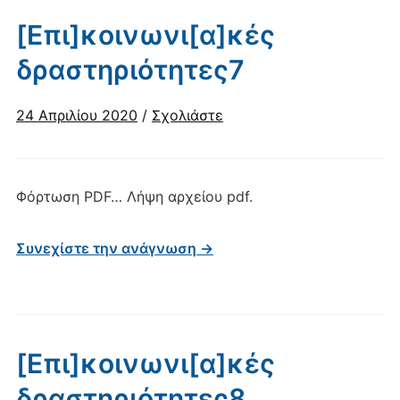
[Επι]κοινωνι[α]κές
δραστηριότητες7
24 Απριλίου 2020
/
Σχολιάστε
Φόρτωση PDF… Λήψη αρχείου pdf.
Συνεχίστε την ανάγνωση →
[Επι]κοινωνι[α]κές
δραστηριότητες8