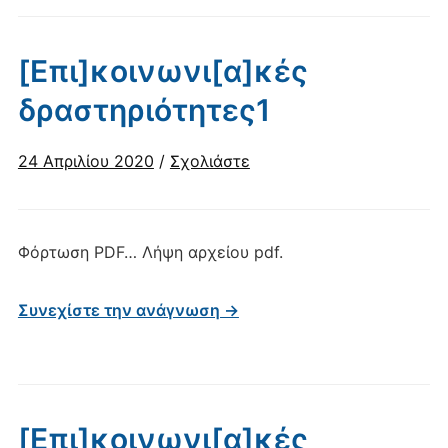
[Επι]κοινωνι[α]κές
δραστηριότητες1
24 Απριλίου 2020
/
Σχολιάστε
Φόρτωση PDF… Λήψη αρχείου pdf.
Συνεχίστε την ανάγνωση →
[Επι]κοινωνι[α]κές