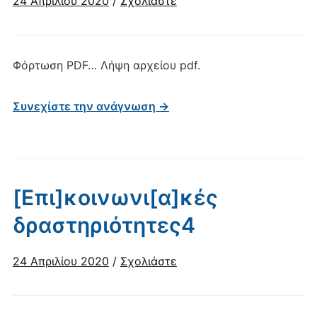
24 Απριλίου 2020
/
Σχολιάστε
Φόρτωση PDF… Λήψη αρχείου pdf.
Συνεχίστε την ανάγνωση →
[Επι]κοινωνι[α]κές
δραστηριότητες4
24 Απριλίου 2020
/
Σχολιάστε