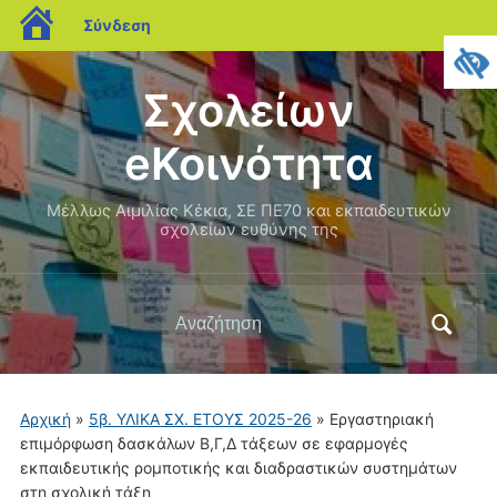
blogs.sch.gr
Σύνδεση
Σχολείων
eΚοινότητα
Μέλλως Αιμιλίας Κέκια, ΣΕ ΠΕ70 και εκπαιδευτικών
σχολείων ευθύνης της
Αναζήτηση
για:
Αρχική
»
5β. ΥΛΙΚΑ ΣΧ. ΕΤΟΥΣ 2025-26
»
Εργαστηριακή
επιμόρφωση δασκάλων Β,Γ,Δ τάξεων σε εφαρμογές
εκπαιδευτικής ρομποτικής και διαδραστικών συστημάτων
στη σχολική τάξη