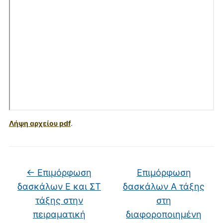
Λήψη αρχείου pdf
.
←
Επιμόρφωση
Επιμόρφωση
δασκάλων Ε και ΣΤ
δασκάλων Α τάξης
τάξης στην
στη
πειραματική
διαφοροποιημένη