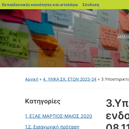
blogs.sch.gr
Εκπαιδευτικές κοινότητες και ιστολόγια
Σύνδεση
Μέλλω
Αρχική
»
4. ΥΛΙΚΑ ΣΧ. ΕΤΩΝ 2023-24
»
3.Υποστηρικτ
3.Υπ
Kατηγορίες
ενδ
1. ΕΞΑΕ MΑΡΤΙΟΣ-ΜΑΙΟΣ 2020
08.1
1.2. Εισαγωγική πρόταση