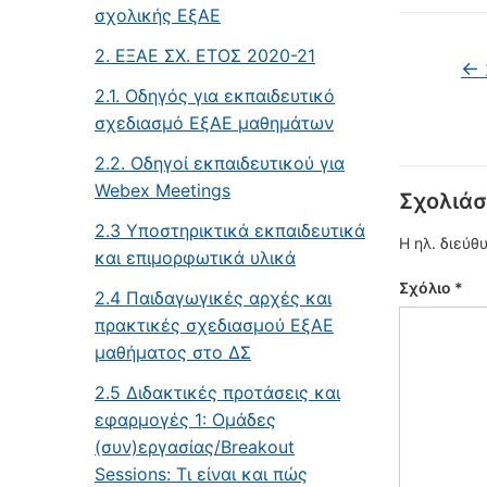
σχολικής ΕξΑΕ
2. ΕΞΑΕ ΣΧ. ΕΤΟΣ 2020-21
←
2.1. Οδηγός για εκπαιδευτικό
σχεδιασμό ΕξΑΕ μαθημάτων
2.2. Οδηγοί εκπαιδευτικού για
Webex Meetings
Σχολιάσ
2.3 Υποστηρικτικά εκπαιδευτικά
Η ηλ. διεύθ
και επιμορφωτικά υλικά
Σχόλιο
*
2.4 Παιδαγωγικές αρχές και
πρακτικές σχεδιασμού ΕξΑΕ
μαθήματος στο ΔΣ
2.5 Διδακτικές προτάσεις και
εφαρμογές 1: Oμάδες
(συν)εργασίας/Breakout
Sessions: Τι είναι και πώς