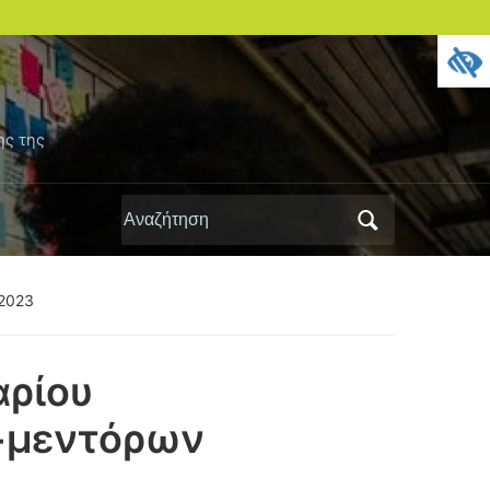
ης της
Αναζήτηση
για:
.2023
αρίου
+μεντόρων