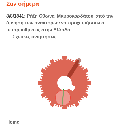
Σαν σήμερα
8/8/1841:
Ρήξη Όθωνα  Μαυροκορδάτου, από την
άρνηση των ανακτόρων να προχωρήσουν οι
μεταρρυθμίσεις στην Ελλάδα.
-
Σχετικές αναρτήσεις
Home