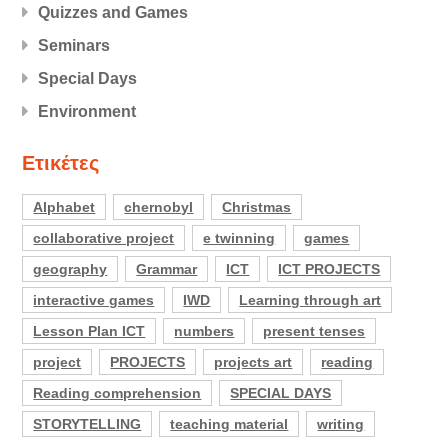
Quizzes and Games
Seminars
Special Days
Εnvironment
Ετικέτες
Alphabet
chernobyl
Christmas
collaborative project
e twinning
games
geography
Grammar
ICT
ICT PROJECTS
interactive games
IWD
Learning through art
Lesson Plan ICT
numbers
present tenses
project
PROJECTS
projects art
reading
Reading comprehension
SPECIAL DAYS
STORYTELLING
teaching material
writing