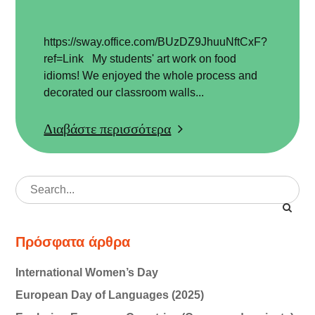
στις
https://sway.office.com/BUzDZ9JhuuNftCxF?
ref=Link My students' art work on food
idioms! We enjoyed the whole process and
decorated our classroom walls...
Διαβάστε περισσότερα
Search
for:
Πρόσφατα άρθρα
International Women’s Day
European Day of Languages (2025)