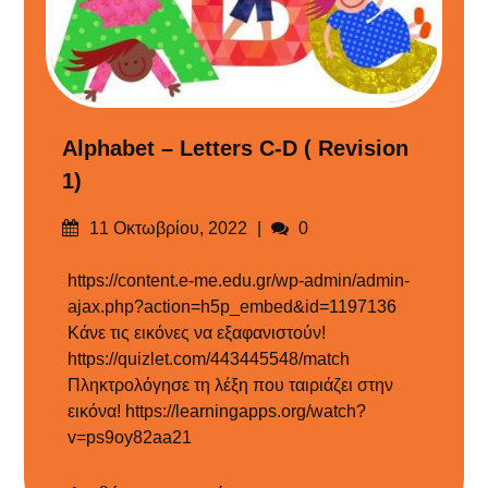
Alphabet – Letters C-D ( Revision
1)
Δημοσιεύτηκε
Σχόλια
11 Οκτωβρίου, 2022
0
στις
https://content.e-me.edu.gr/wp-admin/admin-
ajax.php?action=h5p_embed&id=1197136
Κάνε τις εικόνες να εξαφανιστούν!
https://quizlet.com/443445548/match
Πληκτρολόγησε τη λέξη που ταιριάζει στην
εικόνα! https://learningapps.org/watch?
v=ps9oy82aa21