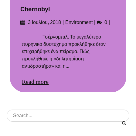
Chernobyl
Δημοσιεύτηκε
Categories
Σχόλια
3 Ιουλίου, 2018
Εnvironment
0
στις
Τσέρνομπιλ. Το μεγαλύτερο
πυρηνικό δυστύχημα προκλήθηκε όταν
επιχειρήθηκε ένα πείραμα. Πώς
προκλήθηκε η «δηλητηρίαση
αντιδραστήρα» και η...
Read more
Search
for: