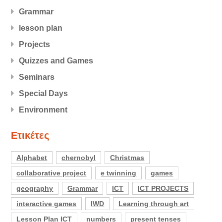
Grammar
lesson plan
Projects
Quizzes and Games
Seminars
Special Days
Εnvironment
Ετικέτες
Alphabet
chernobyl
Christmas
collaborative project
e twinning
games
geography
Grammar
ICT
ICT PROJECTS
interactive games
IWD
Learning through art
Lesson Plan ICT
numbers
present tenses