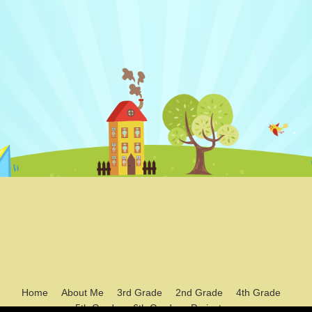
Home
About Me
3rd Grade
2nd Grade
4th Grade
5th Grade
6th Grade
Projects