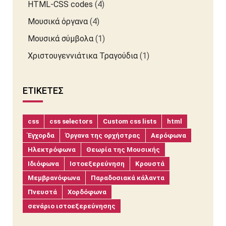
HTML-CSS codes
(4)
Μουσικά όργανα
(4)
Μουσικά σύμβολα
(1)
Χριστουγεννιάτικα Τραγούδια
(1)
ΕΤΙΚΈΤΕΣ
css
css selectors
Custom css lists
html
Έγχορδα
Όργανα της ορχήστρας
Αερόφωνα
Ηλεκτρόφωνα
Θεωρία της Μουσικής
Ιδιόφωνα
Ιστοεξερεύνηση
Κρουστά
Μεμβρανόφωνα
Παραδοσιακά κάλαντα
Πνευστά
Χορδόφωνα
σενάριο ιστοεξερεύνησης