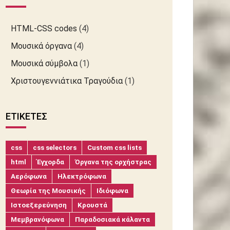
HTML-CSS codes
(4)
Μουσικά όργανα
(4)
Μουσικά σύμβολα
(1)
Χριστουγεννιάτικα Τραγούδια
(1)
ΕΤΙΚΈΤΕΣ
css
css selectors
Custom css lists
html
Έγχορδα
Όργανα της ορχήστρας
Αερόφωνα
Ηλεκτρόφωνα
Θεωρία της Μουσικής
Ιδιόφωνα
Ιστοεξερεύνηση
Κρουστά
Μεμβρανόφωνα
Παραδοσιακά κάλαντα