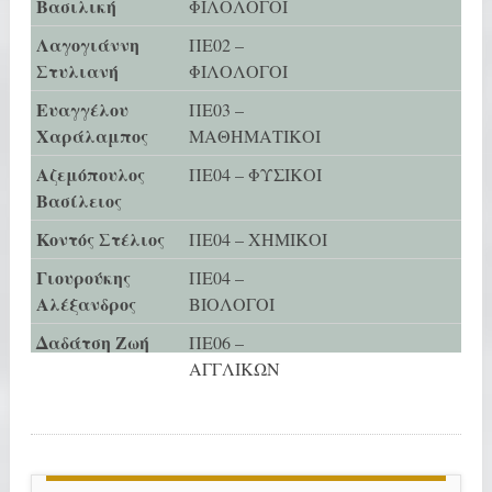
Βασιλική
ΦΙΛΟΛΟΓΟΙ
Λαγογιάννη
ΠΕ02 –
Στυλιανή
ΦΙΛΟΛΟΓΟΙ
Ευαγγέλου
ΠΕ03 –
Χαράλαμπος
ΜΑΘΗΜΑΤΙΚΟΙ
Αζεμόπουλος
ΠΕ04 – ΦΥΣΙΚΟΙ
Βασίλειος
Κοντός Στέλιος
ΠΕ04 – ΧΗΜΙΚΟΙ
Γιουρούκης
ΠΕ04 –
Αλέξανδρος
ΒΙΟΛΟΓΟΙ
Δαδάτση Ζωή
ΠΕ06 –
ΑΓΓΛΙΚΩΝ
–
ΠΕ07 –
ΓΕΡΜΑΝΙΚΩΝ
Γεωργιάδου
ΠΕ11 – ΦΥΣΙΚΗΣ